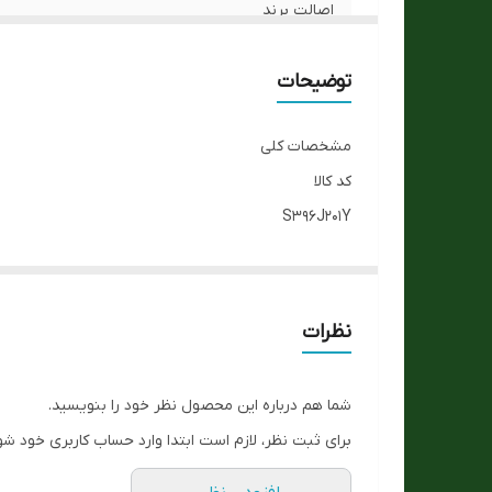
ش
اصالت برند
تنوع رنگ صفحه تصویر
توضیحات
جنس بدنه
مشخصات کلی
کیفیت رنگ
کد کالا
S396J201Y
نوع موتور ساعت
جنسیت
مقاومت در برابر آب :
مردانه
کاربری
مناسب برای :
نظرات
کلاسیک
رنگ صفحه تصویر
برند
شما هم درباره این محصول نظر خود را بنویسید.
کیو اند کیو - Q&Q
جنس بند
برای ثبت نظر، لازم است ابتدا وارد حساب کاربری خود شو
اصالت کالا
فروش بصورت تکی