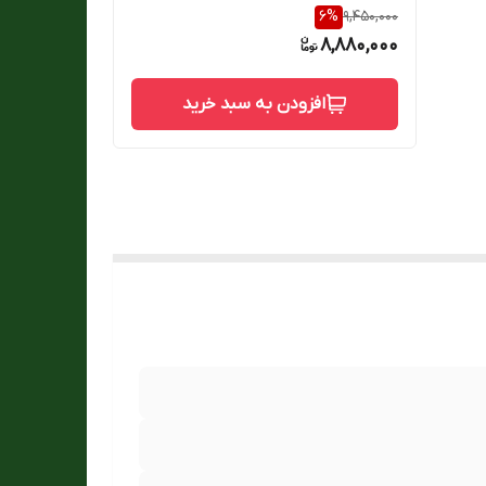
6
%
9,450,000
8,880,000
افزودن به سبد خرید