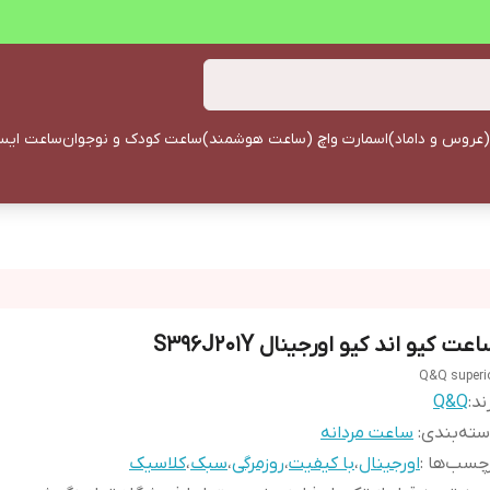
(عروس و داماد)
اسمارت واچ (ساعت هوشمند)
ساعت کودک و نوجوان
ساعت ایستا
عت کیو اند کیو اورجینال S396J201Y
Q&Q superi
ند:
Q&Q
ته‌بندی
:
ساعت مردانه
چسب‌ها :
اورجینال
،
با کیفیت
،
روزمرگی
،
سبک
،
کلاسیک