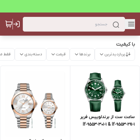
با کیفیت
پربازدیدترین
برندها
قیمت
دسته‌بندی
فقط م
ساعت ست از برندلوییس فریر
lf-9553-301-1 & lf-9553-291-1