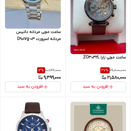
ساعت مچی مردانه داتیس
مردانه اسپورت D9017g-03
ساعت مچی زارا ZO3032L
10,726,000
29,800,000
12
%
27
%
9,399,000
21,580,000
افزودن به سبد
افزودن به سبد