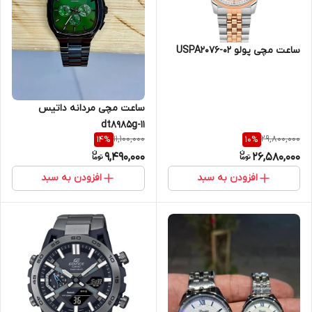
ساعت مچی پولو USPA2076-02
ساعت مچی مردانه داتیس
dt8985g-11
11,100,000
29,800,000
14
%
10
%
9,490,000
26,580,000
افزودن به سبد
افزودن به سبد