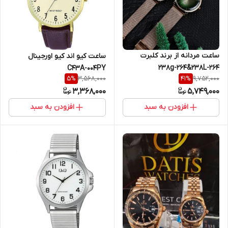
ساعت مردانه از برند کلبرت
ساعت کیو اند کیو اورجینال
238g-264&238L-264
C43A-004PY
3,568,000
9,752,000
5
%
41
%
3,368,000
5,749,000
افزودن به سبد
افزودن به سبد