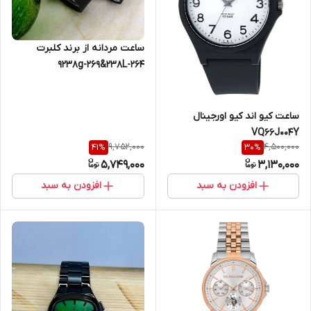
ساعت مردانه از برند کلبرت
9238g-269&238L-264
ساعت کیو اند کیو اورجینال
VQ66J004Y
9,752,000
4,500,000
41
%
30
%
5,749,000
3,130,000
افزودن به سبد
افزودن به سبد