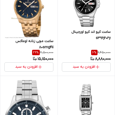
ساعت کیو اند کیو اورجینال
s396j202y
ساعت مچی زنانه اوماکس
80smg41i
21,500,000
9,450,000
29
%
6
%
15,150,000
8,880,000
افزودن به سبد
افزودن به سبد