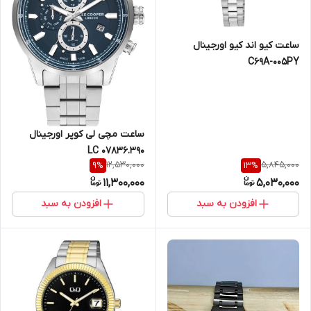
ساعت کیو اند کیو اورجینال
C69A-005PY
ساعت مچی لی کوپر اورجینال
07836.390 LC
12,530,000
5,845,000
9
%
13
%
11,300,000
5,030,000
افزودن به سبد
افزودن به سبد