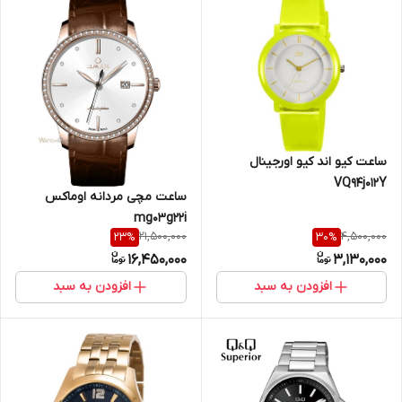
ساعت کیو اند کیو اورجینال
VQ94j012Y
ساعت مچی مردانه اوماکس
mg03g22i
21,500,000
4,500,000
23
%
30
%
16,450,000
3,130,000
افزودن به سبد
افزودن به سبد