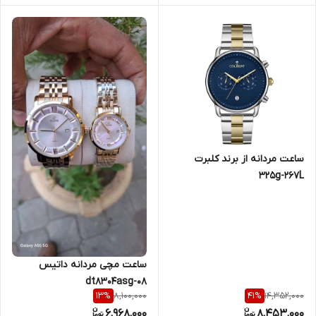
ساعت مردانه از برند کلبرت
325g-267L
ساعت مچی مردانه داتیس
dt8304asg-08
8,100,000
14,352,000
13
%
41
%
6,968,000
8,453,000