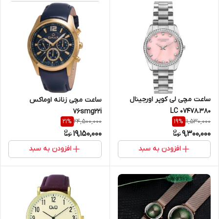
ساعت مچی لی کوپر اورجینال
ساعت مچی زنانه اوماکس
07478.380 LC
76smg22i
24,500,000
11,530,000
21
%
19
%
19,150,000
9,300,000
افزودن به سبد
افزودن به سبد