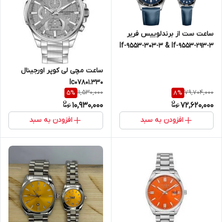
ساعت ست از برندلوییس فریر
lf-9553-303-3 & lf-9553-293-3
l
ساعت مچی لی کوپر اورجینال
lc07801.330
11,530,000
79,704,000
5
%
8
%
10,930,000
72,620,000
افزودن به سبد
افزودن به سبد