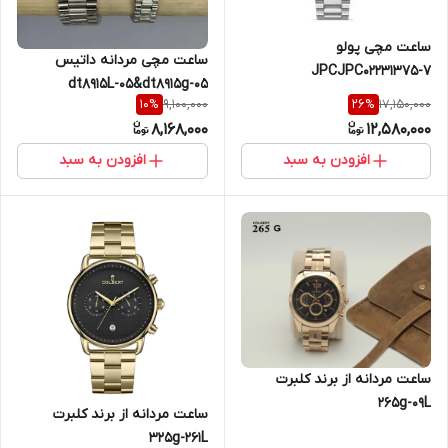
ساعت مچی پولو
ساعت مچی مردانه داتیس
JPCJPC02231375-7
dt8915L-05&dt8915g-05
9,100,000
17,150,000
10
%
26
%
8,168,000
12,580,000
افزودن به سبد
افزودن به سبد
ساعت مردانه از برند کلبرت
265g-09L
ساعت مردانه از برند کلبرت
325g-261L