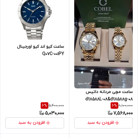
ساعت کیو اند کیو اورجینال
Q07C-001PY
ساعت مچی مردانه داتیس
dt8588L-08&dt8588g-08
5,400,000
8,100,000
6
%
6
%
5,030,000
7,568,000
افزودن به سبد
افزودن به سبد