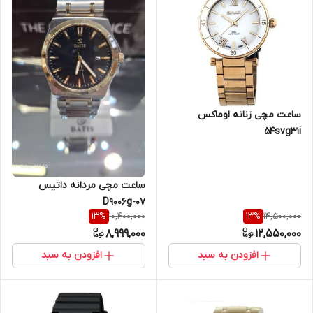
ساعت مچی زنانه اوماکس
54svg31i
ساعت مچی مردانه داتیس
D9006g-07
10,400,000
14,500,000
13
%
13
%
8,999,000
12,550,000
افزودن به سبد
افزودن به سبد