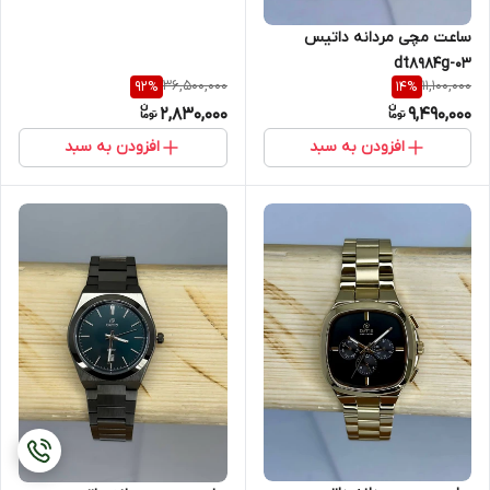
ساعت مچی مردانه داتیس
dt8984g-03
36,500,000
11,100,000
92
%
14
%
2,830,000
9,490,000
افزودن به سبد
افزودن به سبد