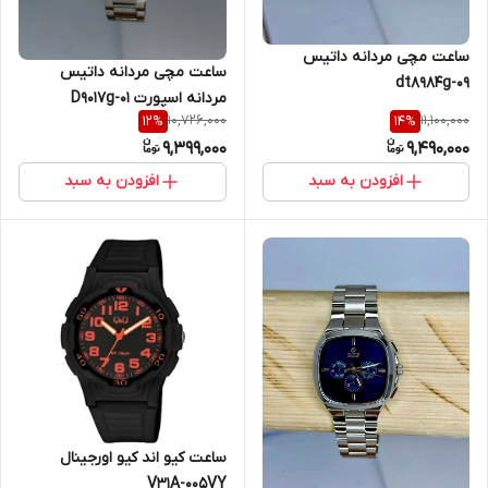
ساعت مچی مردانه داتیس
ساعت مچی مردانه داتیس
dt8984g-09
مردانه اسپورت D9017g-01
10,726,000
11,100,000
12
%
14
%
9,399,000
9,490,000
افزودن به سبد
افزودن به سبد
ساعت کیو اند کیو اورجینال
V31A-005VY