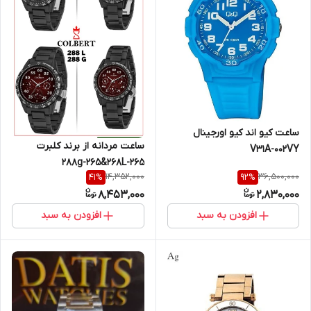
ساعت کیو اند کیو اورجینال
ساعت مردانه از برند کلبرت
V31A-002VY
288g-265&268L-265
14,352,000
36,500,000
41
%
92
%
8,453,000
2,830,000
افزودن به سبد
افزودن به سبد