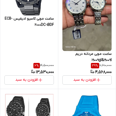
ساعت مچی کاسیو ادیفیس ECB-
2000DC-1BDF
ساعت مچی مردانه دریم
19009gl&19009l
14,500,000
7,610,000
6
%
39
%
13,530,000
4,568,000
افزودن به سبد
افزودن به سبد