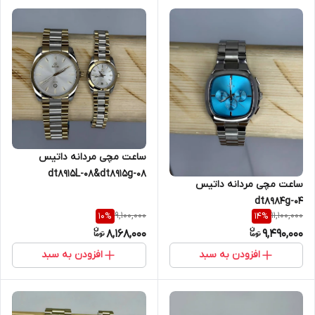
ساعت مچی مردانه داتیس
dt8915L-08&dt8915g-08
ساعت مچی مردانه داتیس
dt8984g-04
9,100,000
11,100,000
10
%
14
%
8,168,000
9,490,000
افزودن به سبد
افزودن به سبد