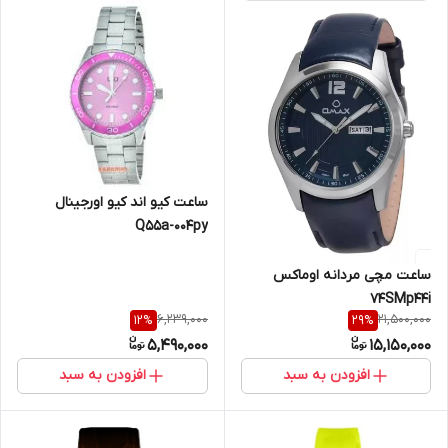
ساعت کیو اند کیو اورجینال
Q55a-004py
ساعت مچی مردانه اوماکس
74SMp44i
6,239,000
21,500,000
12
%
29
%
5,490,000
15,150,000
افزودن به سبد
افزودن به سبد