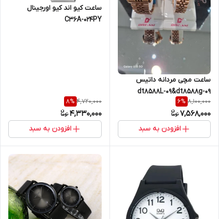
ساعت کیو اند کیو اورجینال
C36A-024PY
ساعت مچی مردانه داتیس
dt8588L-09&dt8588g-09
4,720,000
8,100,000
8
%
6
%
4,330,000
7,568,000
افزودن به سبد
افزودن به سبد