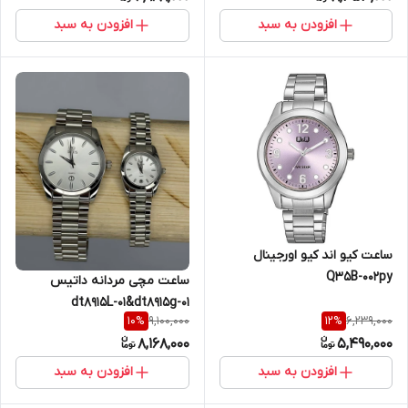
افزودن به سبد
افزودن به سبد
ساعت کیو اند کیو اورجینال
Q35B-002py
ساعت مچی مردانه داتیس
dt8915L-01&dt8915g-01
9,100,000
6,239,000
10
%
12
%
8,168,000
5,490,000
افزودن به سبد
افزودن به سبد