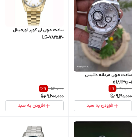
ساعت مچی لی کوپر اورجینال
LC07825.120
ساعت مچی مردانه داتیس
dt8913g-01
11,530,000
10,400,000
16
%
11
%
9,600,000
9,190,000
افزودن به سبد
افزودن به سبد