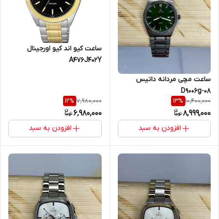
ساعت کیو اند کیو اورجینال
A476J402Y
ساعت مچی مردانه داتیس
D9006g-08
7,980,000
10,400,000
12
%
13
%
6,980,000
8,999,000
افزودن به سبد
افزودن به سبد