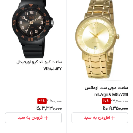
ساعت کیو اند کیو اورجینال
VR18J014Y
ساعت مچی ست اوماکس
ml07g11l& MG07G11I
4,500,000
23,500,000
26
%
17
%
3,330,000
19,350,000
افزودن به سبد
افزودن به سبد