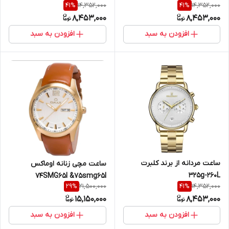
14,352,000
14,352,000
41
%
41
%
8,453,000
8,453,000
افزودن به سبد
افزودن به سبد
ساعت مردانه از برند کلبرت
ساعت مچی زنانه اوماکس
325g-260L
74SMG65I &75smg65l
21,500,000
14,352,000
29
%
41
%
15,150,000
8,453,000
افزودن به سبد
افزودن به سبد