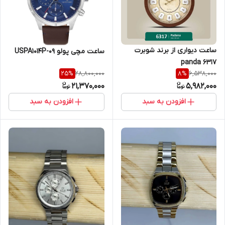
ساعت دیواری از برند شوبرت
ساعت مچی پولو USPA1014P-09
6317 panda
28,800,000
6,538,000
25
%
8
%
21,370,000
5,982,000
افزودن به سبد
افزودن به سبد