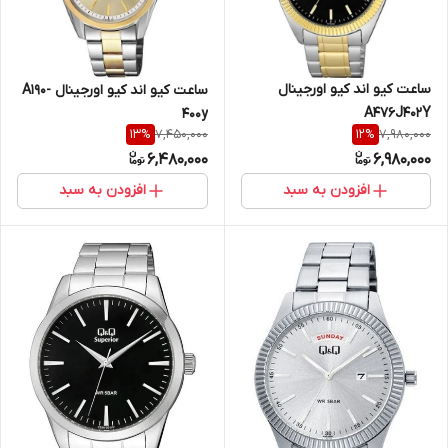
ساعت کیو اند کیو اورجینال
ساعت کیو اند کیو اورجینال A190-
A476J402Y
400y
7,450,000
7,980,000
13
%
12
%
6,480,000
6,980,000
افزودن به سبد
افزودن به سبد