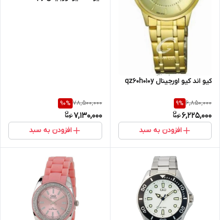
کیو اند کیو اورجینال qz60h010y
78,500,000
6,850,000
90
%
9
%
7,130,000
6,225,000
افزودن به سبد
افزودن به سبد