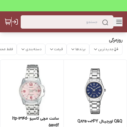
روزمرگی
جدیدترین
برندها
قیمت
دسته‌بندی
فقط محص
ساعت مچی کاسیو ltp-1314d-
Q&Q اورجینال Q82a-002PY
5avdf