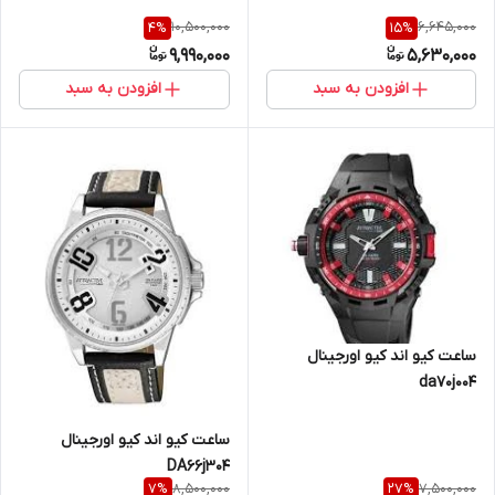
10,500,000
6,645,000
4
%
15
%
9,990,000
5,630,000
افزودن به سبد
افزودن به سبد
ساعت کیو اند کیو اورجینال
da70j004
ساعت کیو اند کیو اورجینال
DA66j304
8,500,000
7,500,000
7
%
27
%