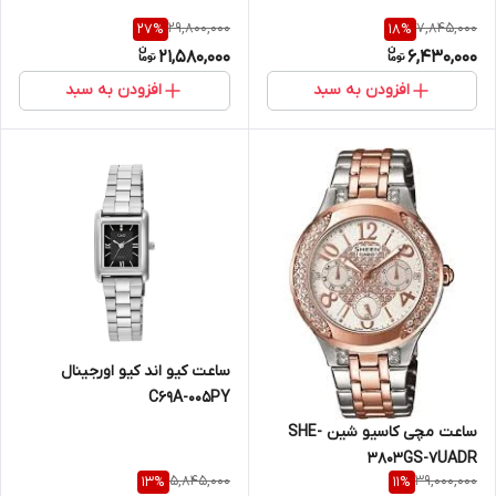
29,800,000
7,845,000
27
%
18
%
21,580,000
6,430,000
افزودن به سبد
افزودن به سبد
ساعت کیو اند کیو اورجینال
C69A-005PY
ساعت مچی کاسیو شین SHE-
3803GS-7UADR
5,845,000
39,000,000
13
%
11
%