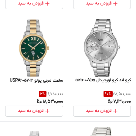
افزودن به سبد
افزودن به سبد
کیو اند کیو اورجینال a12a-007py
ساعت مچی پولو USPA2057-12
19,780,000
78,500,000
6
%
90
%
18,530,000
7,130,000
افزودن به سبد
افزودن به سبد