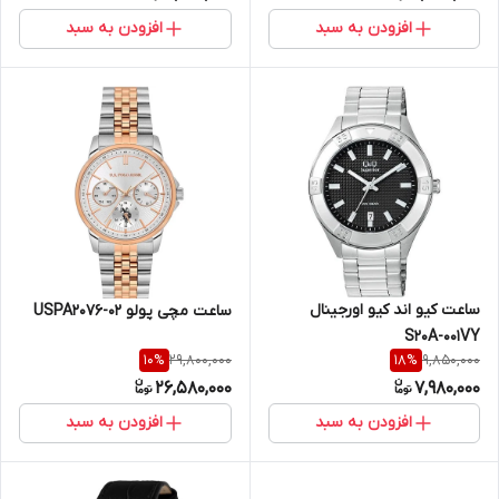
افزودن به سبد
افزودن به سبد
ساعت کیو اند کیو اورجینال
ساعت مچی پولو USPA2076-02
S20A-001VY
29,800,000
9,850,000
10
%
18
%
26,580,000
7,980,000
افزودن به سبد
افزودن به سبد