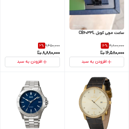
ساعت مچی کوبل CB6033L
9,450,000
19,800,000
6
%
16
%
8,880,000
16,580,000
افزودن به سبد
افزودن به سبد