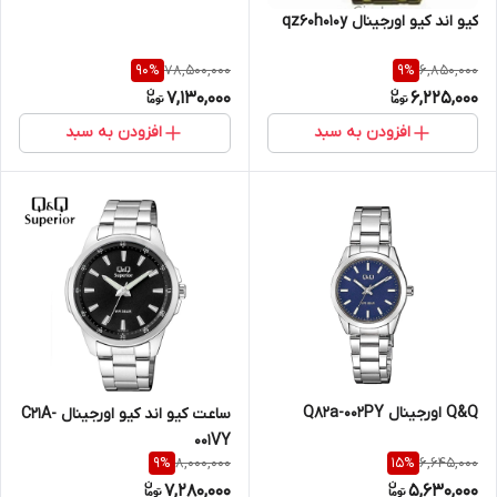
کیو اند کیو اورجینال qz60h010y
78,500,000
6,850,000
90
%
9
%
7,130,000
6,225,000
افزودن به سبد
افزودن به سبد
Q&Q اورجینال Q82a-002PY
ساعت کیو اند کیو اورجینال C21A-
001VY
8,000,000
6,645,000
9
%
15
%
7,280,000
5,630,000