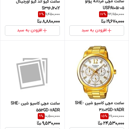
ساعت مچی مردانه پولو
ساعت کیو اند کیو اورجینال
USPA1051-05
S396J201Y
9,450,000
23,950,000
6
%
17
%
8,880,000
19,670,000
افزودن به سبد
افزودن به سبد
ساعت مچی کاسیو شین SHE-
ساعت مچی کاسیو شین SHE-
3802GD-7ADR
5512GD-7ADR
10,500,000
29,000,000
9
%
15
%
9,530,000
24,530,000