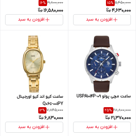
19,800,000
5,450,000
16
%
15
%
16,580,000
4,630,000
افزودن به سبد
افزودن به سبد
ساعت مچی پولو USPA1014P-09
ساعت کیو اند کیو اورجینال
Q06c-001PY
7,845,000
28,800,000
12
%
25
%
6,830,000
21,370,000
افزودن به سبد
افزودن به سبد