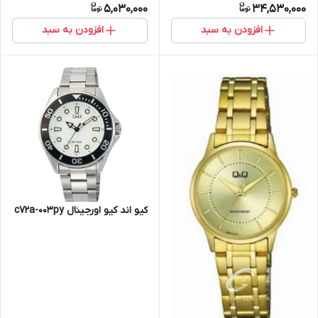
5,030,000
34,530,000
افزودن به سبد
افزودن به سبد
کیو اند کیو اورجینال c72a-003py