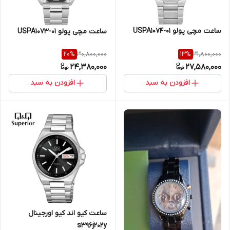
ساعت مچی پولو USPA1074-01
ساعت مچی پولو USPA1073-01
30,800,000
31,800,000
20
%
13
%
24,380,000
27,580,000
افزودن به سبد
افزودن به سبد
ساعت کیو اند کیو اورجینال
s396j202y