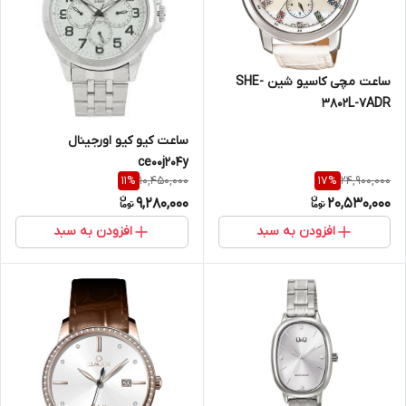
ساعت مچی کاسیو شین SHE-
3802L-7ADR
ساعت کیو کیو اورجینال
ce00j204y
10,450,000
24,900,000
11
%
17
%
9,280,000
20,530,000
افزودن به سبد
افزودن به سبد