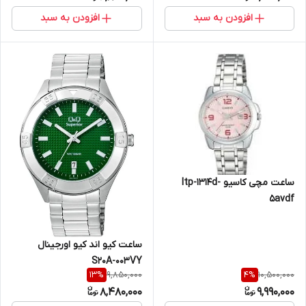
افزودن به سبد
افزودن به سبد
ساعت مچی کاسیو ltp-1314d-
5avdf
ساعت کیو اند کیو اورجینال
S20A-003VY
9,850,000
10,500,000
13
%
4
%
8,480,000
9,990,000