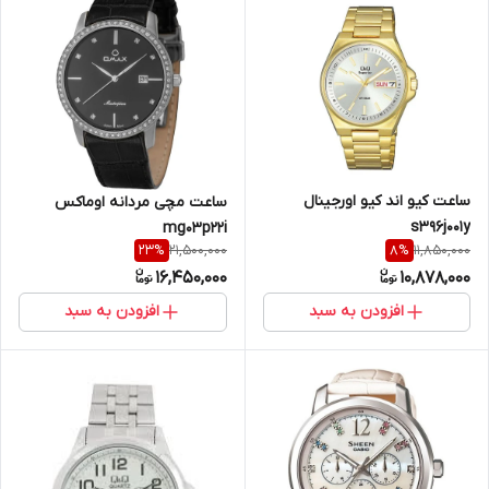
ساعت کیو اند کیو اورجینال
ساعت مچی مردانه اوماکس
s396j001y
mg03p22i
21,500,000
11,850,000
23
%
8
%
16,450,000
10,878,000
افزودن به سبد
افزودن به سبد