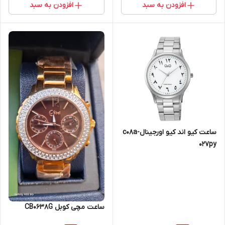
افزودن به سبد
افزودن به سبد
ساعت کیو اند کیو اورجینالc08a-
027py
ساعت مچی کوبل CB0638G