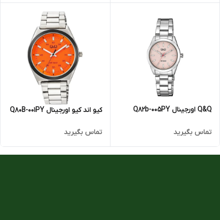
Q&Q اورجینال Q82b-005PY
کیو اند کیو اورجینال Q80B-001PY
تماس بگیرید
تماس بگیرید