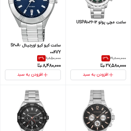
ساعت مچی پولو USPA1026-12
ساعت کیو کیو اورجینال S20A-
004VY
9,850,000
31,800,000
13
%
13
%
8,480,000
27,580,000
افزودن به سبد
افزودن به سبد