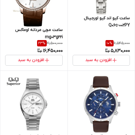
ساعت کیو اند کیو اورجینال
Q06c-002PY
ساعت مچی مردانه اوماکس
mg03g22i
21,500,000
6,545,000
23
%
10
%
16,450,000
5,830,000
افزودن به سبد
افزودن به سبد