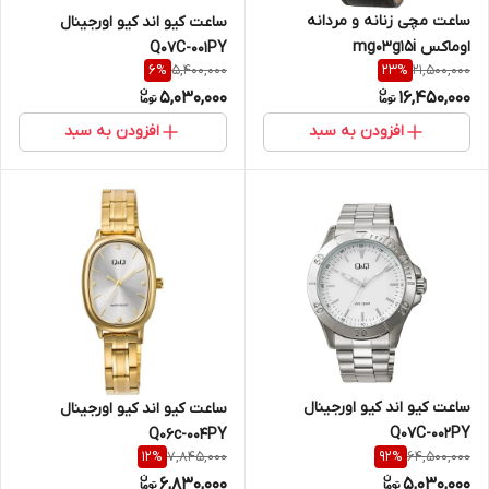
ساعت مچی زنانه و مردانه
ساعت کیو اند کیو اورجینال
اوماکس mg03g15i
Q07C-001PY
5,400,000
21,500,000
6
%
23
%
5,030,000
16,450,000
افزودن به سبد
افزودن به سبد
ساعت کیو اند کیو اورجینال
ساعت کیو اند کیو اورجینال
Q07C-002PY
Q06c-004PY
7,845,000
64,500,000
12
%
92
%
6,830,000
5,030,000