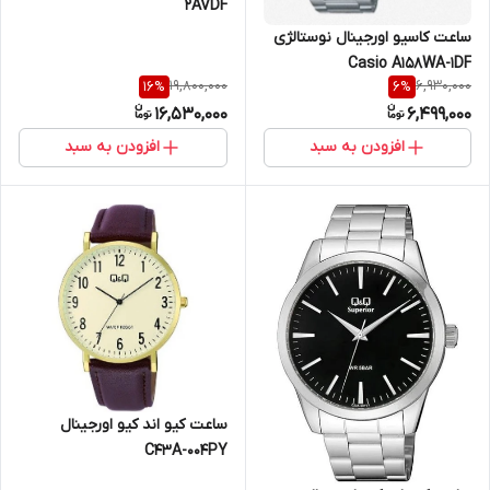
2AVDF
ساعت کاسیو اورجینال نوستالژی
Casio A158WA-1DF
19,800,000
6,930,000
16
%
6
%
16,530,000
6,499,000
افزودن به سبد
افزودن به سبد
ساعت کیو اند کیو اورجینال
C43A-004PY