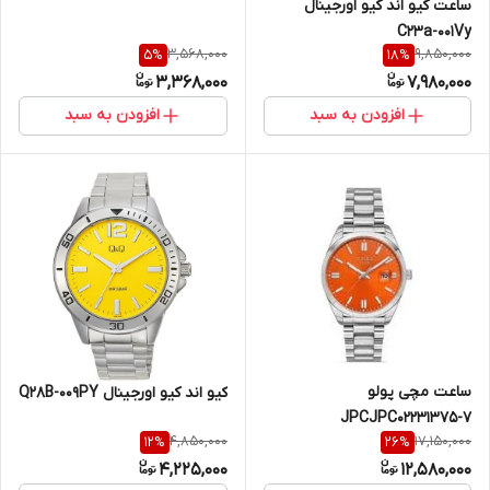
ساعت کیو اند کیو اورجینال
C23a-001Vy
3,568,000
9,850,000
5
%
18
%
3,368,000
7,980,000
افزودن به سبد
افزودن به سبد
ساعت مچی پولو
کیو اند کیو اورجینال Q28B-009PY
JPCJPC02231375-7
4,850,000
17,150,000
12
%
26
%
4,225,000
12,580,000