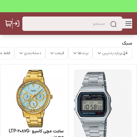
سبک
پربازدیدترین
برندها
قیمت
دسته‌بندی
فقط م
ساعت مچی کاسیو LTP-2087G-