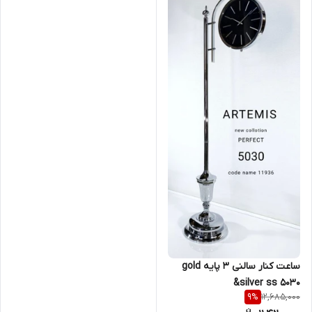
ساعت کنار سالنی ۳ پایه gold
&silver ss ۵۰30
12,685,000
9
%