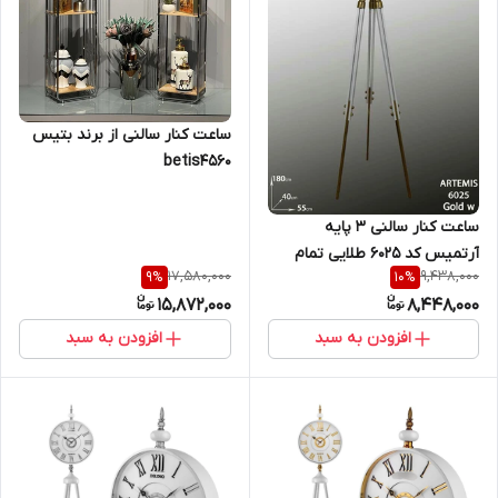
ساعت کنار سالنی از برند بتیس
betis4560
ساعت کنار سالنی ۳ پایه
آرتمیس کد ۶۰25 طلایی تمام
17,580,000
9,438,000
9
%
10
%
فلزی اصل
15,872,000
8,448,000
افزودن به سبد
افزودن به سبد