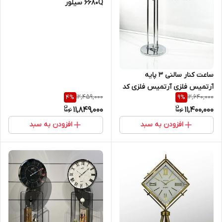
6680Q سیلور
ساعت کنار سالنی ۳ پایه
آرتمیس فلزی آرتمیس فلزی کد
12,459,000
12,640,000
4
%
9
%
۵۰۱۵ NEW سفید طلایی اصل
11,849,000
11,400,000
افزودن به سبد
افزودن به سبد