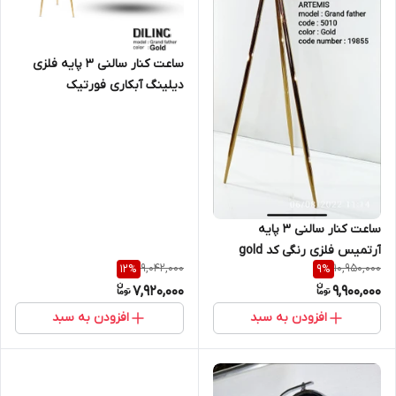
ساعت کنار سالنی ۳ پایه فلزی
دیلینگ آبکاری فورتیک
ساعت کنار سالنی ۳ پایه
آرتمیس فلزی رنگی کد gold
9,042,000
10,950,000
12
%
9
%
&silver ss ۵۰۱۰ سفید طلایی
7,920,000
9,900,000
اصل
افزودن به سبد
افزودن به سبد