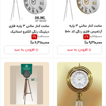
ساعت کنار سالنی ۳ پایه
ساعت کنار سالنی ۳ پایه فلزی
آرتمیس فلزی رنگی کد ۵۰۱۰
دیلینگ رنگی الکترو استاتیک
7,040,000
10,225,000
9
%
8
%
سفید طلایی
اصل
6,380,000
9,310,000
افزودن به سبد
افزودن به سبد