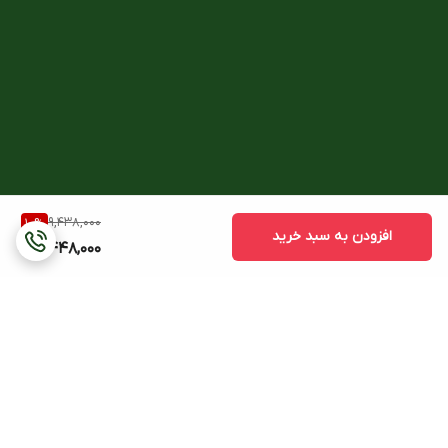
9,438,000
10
%
افزودن به سبد خرید
8,448,000