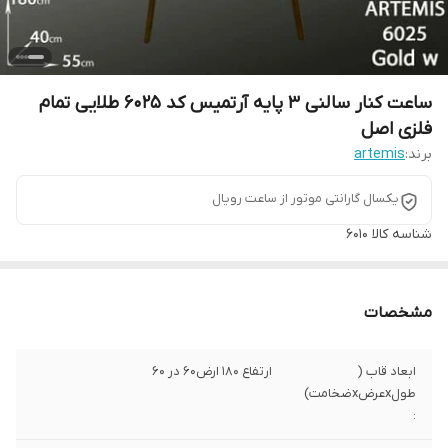
ساعت کنار سالنی ۳ پایه آرتمیس کد ۶۰25 طلایی تمام
فلزی اصل
برند:
artemis
یکسال گارانتی موتور از ساعت رویال
شناسه کالا
6010
مشخصات
ابعاد قاب (
ارتفاع 180 ارض60 در 60
طولxعرضxضخامت)
: