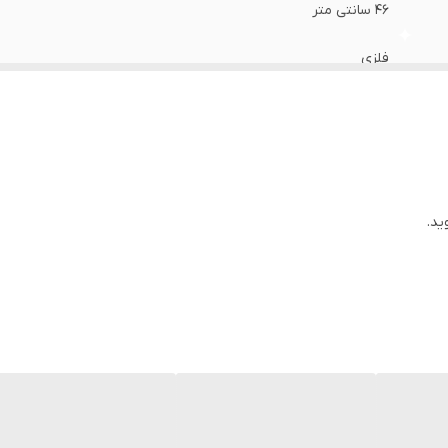
46 سانتی متر
فلزی
دارد
فرتیک (کوره ای)
ارامگرد
ید.
برجسته از جنس پی وی سی
استیل کروم