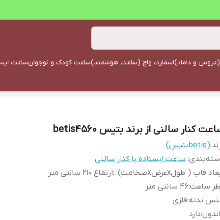
(عروس و داماد)
اسمارت واچ (ساعت هوشمند)
ساعت کودک و نوجوان
ساعت ایستا
عت کنار سالنی از برند بتیس betis4560
ند:
(betisبتیس)
ته‌بندی
:
ساعت ایستاده یا کنار سالنی
اد قاب ( طولxعرضxضخامت) :
:
ارتفاع 210 سانتی متر
طر ساعت
:
46 سانتی متر
نس بدنه
:
فلزی
ندول
:
دارد