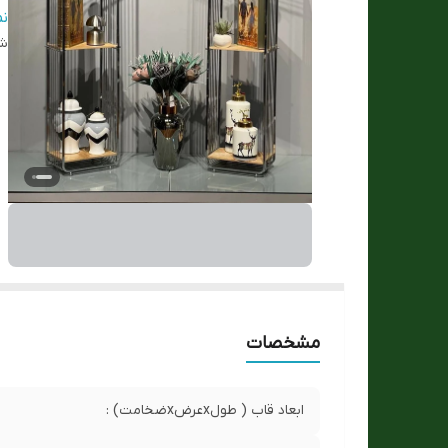
اب
ن
مو
شن
ای
رن
مشخصات
ابعاد قاب ( طولxعرضxضخامت) :