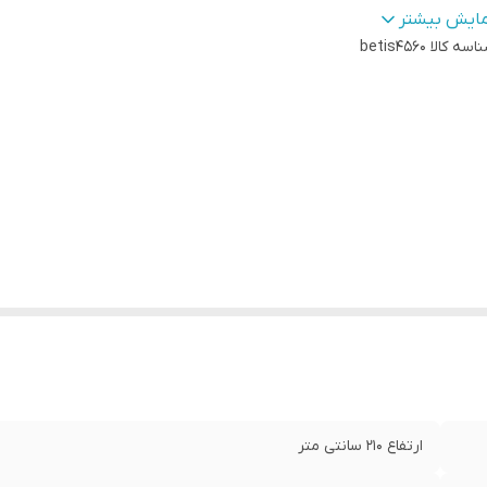
کاری
:
فرتیک (کوره ای)
مایش بیشتر
تور
:
اسه کالا
ارامگرد
betis4560
ندکسها
:
برجسته از جنس پی وی سی
گ بدنه
:
استیل کروم
ارتفاع 210 سانتی متر