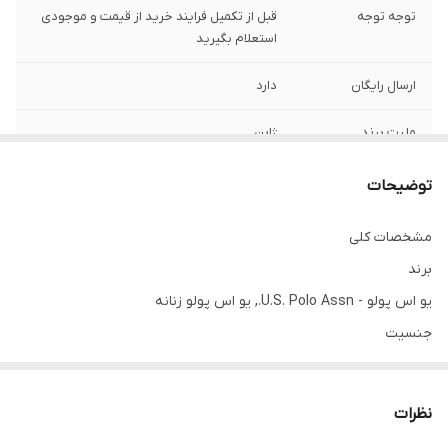
توجه توجه
قبل از تکمیل فرایند خرید از قیمت و موجودی
استعلام بگیرید
ارسال رایگان
دارد
ملیت برند
ژاپن
تقویم
دارد
توضیحات
جنس بند :
استیل ضد حساسیت و ضد زنگ
مشخصات کلی
برند
جنس بدنه
فلز ی
یو اس پولو - U.S. Polo Assn., یو اس پولو زنانه
جنس شیشه :
مینرال گلس ضد خش
جنسیت
بانوان
رنگ قاب
دو رنگ استیل ورز گلد
اصالت ساخت
نظرات
رنگ بند
دو رنگ استیل و رز گلد
اورجینال