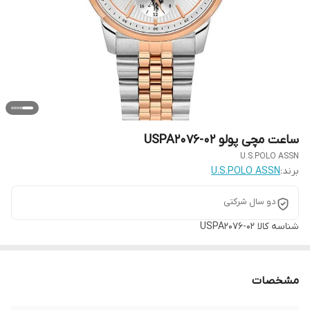
ساعت مچی پولو USPA2076-02
U.S.POLO ASSN
برند:
U.S.POLO ASSN
دو سال شرکتی
شناسه کالا
USPA2076-02
مشخصات