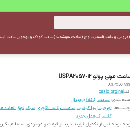
(عروس و داماد)
اسمارت واچ (ساعت هوشمند)
ساعت کودک و نوجوان
ساعت ایستا
عت مچی پولو USPA2057-12
U.S.POLO AS
ند:
casio orginal
ته‌بندی
:
ساعت زنانه اورجینال
چسب‌ها :
اورجینال
،
با کیفیت
،
ساعت_زنانه_لاکچری
،
سبک
،
فوق العاده م
کلاسیک
،
مدل جدید
وجه توجه
:
قبل از تکمیل فرایند خرید از قیمت و موجودی استعلام بگیری