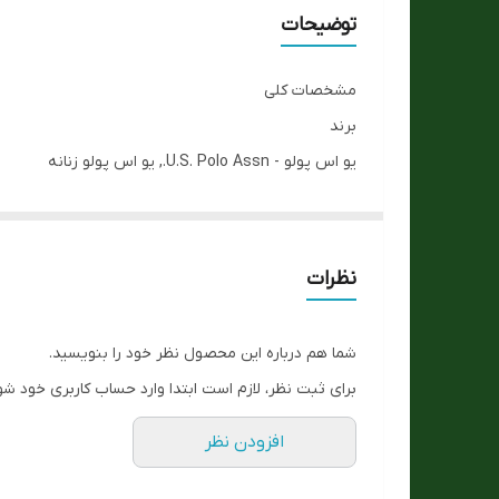
تقویم
توضیحات
جنس بند :
مشخصات کلی
جنس بدنه
برند
یو اس پولو - U.S. Polo Assn., یو اس پولو زنانه
جنس شیشه :
جنسیت
چراغ
بانوان
اصالت ساخت
رنگ قاب
نظرات
اورجینال
رنگ بند
نوع
شما هم درباره این محصول نظر خود را بنویسید.
رسمی, کلاسیک
نوع بند
برای ثبت نظر، لازم است ابتدا وارد حساب کاربری خود شو
ویژگی‌ها
استایل کاربری
افزودن نظر
شیشه ضد خش, ضد حساسیت
نوع صفحه
تنوع رنگ صفحه تصویر