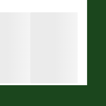
آنالوگ
شب نما
شکل صفحه
گرد
نوع قفل (سگک)
ضامن دار
نوع شیشه صفحه
معدنی
رنگ صفحه
زرد
رنگ قاب
نقره‌ای
رنگ بند
نقره‌ای
جنس بند