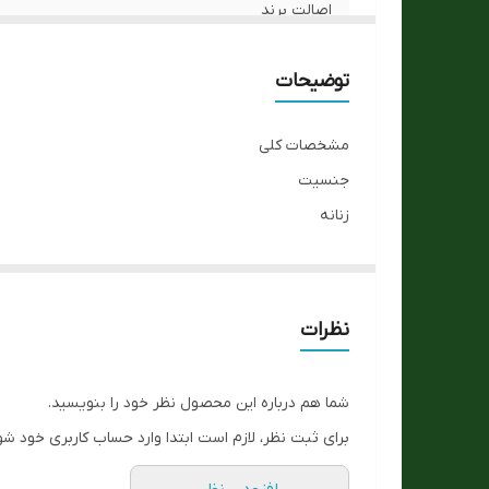
اصالت برند
تنوع رنگ صفحه تصویر
توضیحات
جنس بدنه
مشخصات کلی
کیفیت رنگ
جنسیت
زنانه
نوع موتور ساعت
نوع موتور ساعت
مقاومت در برابر آب :
باطری دار (کوارتز)
اصالت مارک
مناسب برای :
نظرات
ژاپن مونتاژ چین
رنگ صفحه تصویر
مقاومت در برابر آب
شما هم درباره این محصول نظر خود را بنویسید.
30متر
جنس بند
برای ثبت نظر، لازم است ابتدا وارد حساب کاربری خود شو
جنس بند
فرم قاب