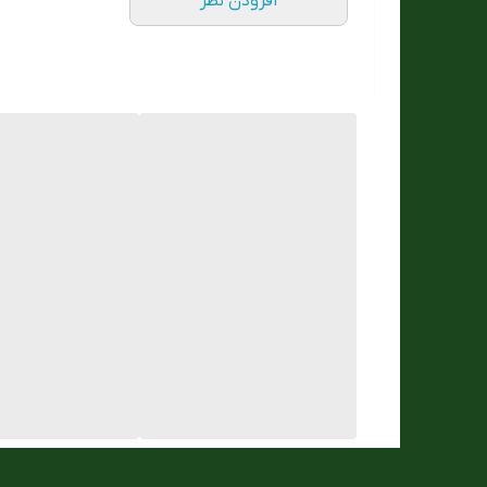
افزودن نظر
پلاستیک
رنگ بند
رنگ بدنه
نارنجی
رنگبند
طرح بند
ساده
نوع قفل :
نوع نمایش
شب نما
عقربه ای
رنگ صفحه
سفید
رنگ قاب
نارنجی
فرم قاب
گرد
جنس قاب