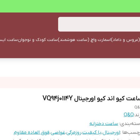
(عروس و داماد)
اسمارت واچ (ساعت هوشمند)
ساعت کودک و نوجوان
ساعت ایستا
عت کیو اند کیو اورجینال VQ94j0114Y
Q&
ند:
Q&Q
ته‌بندی
:
ساعت دخترانه
چسب‌ها :
اورجینال
،
با کیفیت
،
روزمرگی
،
غواصی
،
فوق العاده مقاوم