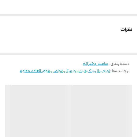
کیفیت رنگ
رنگ ثابت با ماندگاری بال
نوع موتور ساعت
2035 میوتای ژاپن شرکتی
نظرات
مقاومت در برابر آب
10bar
:
مناسب برای :
دخترانه
دسته‌بندی
:
ساعت دخترانه
رنگ صفحه تصویر
صورتی با ایندکسهای رزگلد
برچسب‌ها :
اورجینال
،
با کیفیت
،
روزمرگی
،
غواصی
،
فوق العاده مقاوم
جنس بند
پلاستیک مقاوم
فرم قاب
گرد
رنگ بدنه
صورتی
رنگبند
صورتی