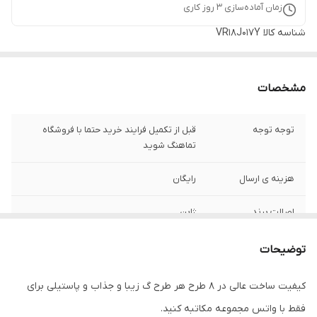
زمان آماده‌سازی
3
روز کاری
شناسه کالا
VR18J017Y
مشخصات
توجه توجه
قبل از تکمیل فرایند خرید حتما با فروشگاه
تماهنگ شوید
هزینه ی ارسال
رایگان
اصالت برند
ژاپن
تنوع رنگ صفحه
15رنگ
توضیحات
تصویر
کیفیت ساخت عالی در ۸ طرح هر طرح گ زیبا و جذاب و پاستیلی برای
جنس بدنه
پلاستیک
فقط با واتس مجموعه مکاتبه کنید.