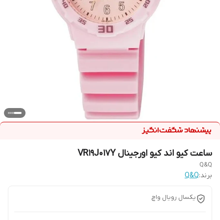
ساعت کیو اند کیو اورجینال VR19J017Y
Q&Q
برند:
Q&Q
یکسال رویال واچ