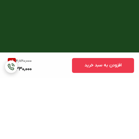
4,720,000
8
%
افزودن به سبد خرید
4,330,000
برگشت به بالا