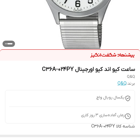
ساعت کیو اند کیو اورجینال C36A-024PY
Q&Q
برند:
Q&Q
یکسال رویال واچ
زمان آماده‌سازی
3
روز کاری
شناسه کالا
C36A-024PY