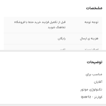
مشخصات
توجه توجه
قبل از تکمیل فرایند خرید حتما با فروشگاه
تماهنگ شوید
هزینه ی ارسال
رایگان
اصالت برند
ژاپن
تنوع رنگ صفحه
تک رنگ
توضیحات
تصویر
مناسب برای
جنس بدنه
فلزی
آقایان
کیفیت رنگ
رنگ ثابت با ماندگاری بال
تکنولوژی موتور
کوارتز - quartz
نوع موتور ساعت
2035 میوتای ژاپن شرکتی
رنگ قاب