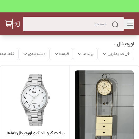
اورجینال .
جدیدترین
برندها
قیمت
دسته‌بندی
فقط محص
ساعت کیو اند کیو اورجینالc08a-