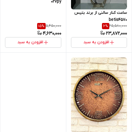
027py
ساعت کنار سالنی از برند بتیس
betis4570
5,450,000
25,580,000
15
%
6
%
4,630,000
23,872,000
افزودن به سبد
افزودن به سبد