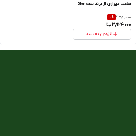
ساعت دیواری از برند ست x100
4,381,000
10
%
3,924,000
افزودن به سبد