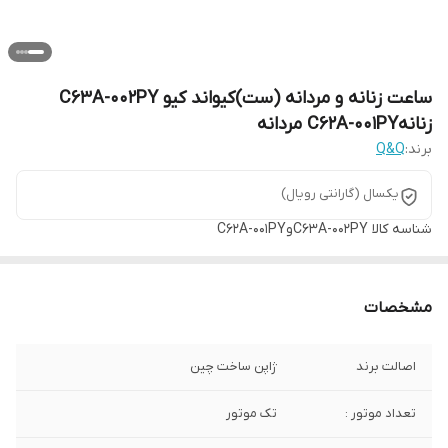
ساعت زنانه و مردانه (ست)کیواند کیو C63A-002PY
زنانهC62A-001PY مردانه
برند:
Q&Q
یکسال (گارانتی رویال)
شناسه کالا
C63A-002PYوC62A-001PY
مشخصات
اصالت برند
ژاپن ساخت چین
تعداد موتور :
تک موتور