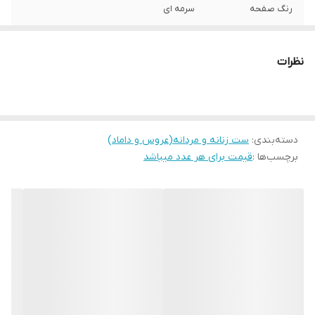
رنگ صفحه
سرمه ای
رنگ بند
استیل
نظرات
رنگ قاب
استیل
ست زنانه و مردانه
دارد
دسته‌بندی
:
ست زنانه و مردانه(عروس و داماد)
قیمت
قیمت ست لحاظ شده است
برچسب‌ها :
قیمت برای هر عدد میباشد
جنس بند
فلزی استیل ضد زنگ
نوع موتور ساعت
کوارتز
ارسال رایگان
دارد
مقاوم در برابر اب
30ATM
نوع قفل :
یکپارچه