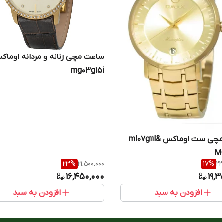
ساعت مچی زنانه و مردان
mg03g15i
ساعت مچی ست اوماکس ml07g11l&
MG
23
%
21,500,000
17
%
23
16,450,000
19,
افزودن به سبد
افزودن به سبد