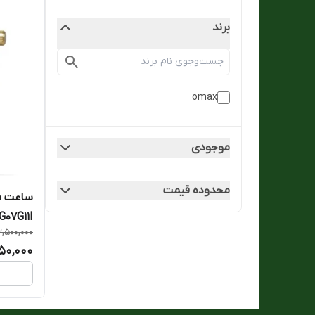
برند
omax
موجودی
محدوده قیمت
07G11I
,500,000
350,000