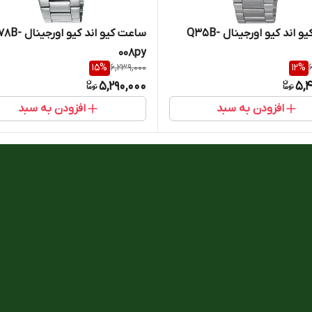
ساعت کیو اند کیو اورجینال Q35B-
ساعت کیو اند کیو اورجی
008py
15
%
6,239,000
12
%
5,290,000
5,4
افزودن به سبد
افزودن به سبد