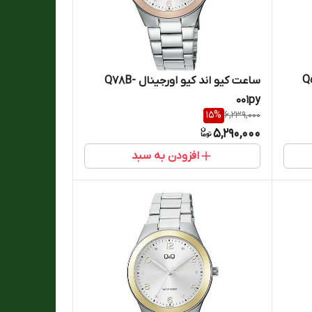
نال Q55a-
ساعت کیو اند کیو اورجینال Q78B-
001py
15
%
6,239,000
5,290,000
افزودن به سبد