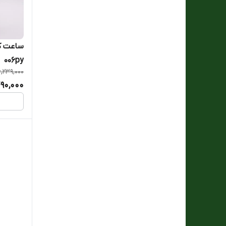
006py
6,239,000
90,000