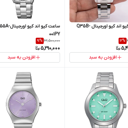
ساعت کیو اند کیو اورجینال Q35B-
ساعت کیو اند کیو اورجین
001PY
91
%
62,500,000
12
%
5,290,000
5,4
افزودن به سبد
افزودن به سبد