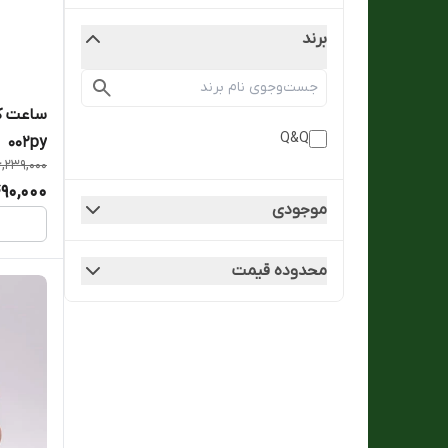
برند
Q&Q
002py
6,239,000
90,000
موجودی
محدوده قیمت