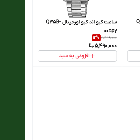
ال Q72b-
ساعت کیو اند کیو اورجینال Q35B-
005py
12
%
6,239,000
5,490,000
افزودن به سبد