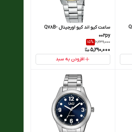
الQ55A-
ساعت کیو اند کیو اورجینال Q78B-
002py
15
%
6,239,000
5,290,000
افزودن به سبد