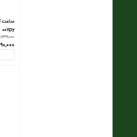
007py
6,239,000
90,000