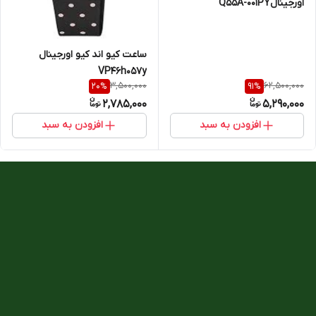
اورجینالQ55A-001PY
ساعت کیو اند کیو اورجینال
VP46h057y
3,500,000
62,500,000
20
%
91
%
2,785,000
5,290,000
افزودن به سبد
افزودن به سبد