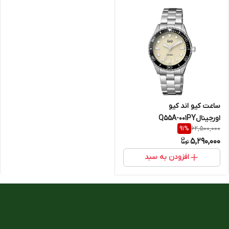
ساعت کیو اند کیو
اورجینالQ55A-001PY
62,500,000
91
%
5,290,000
افزودن به سبد