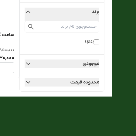
برند
ساعت کیو ا
Q&Q
4,500,000
130,000
موجودی
محدوده قیمت