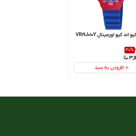
ند کیو اورجینال VR19J010Y
30
%
3,
افزودن به سبد