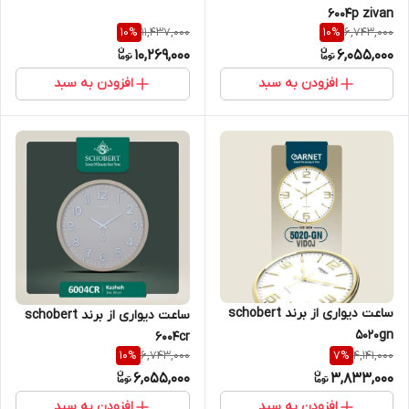
6004p zivan
11,437,000
6,743,000
10
%
10
%
10,269,000
6,055,000
افزودن به سبد
افزودن به سبد
ساعت دیواری از برند schobert
ساعت دیواری از برند schobert
5020gn
6004cr
6,743,000
4,141,000
10
%
7
%
6,055,000
3,833,000
افزودن به سبد
افزودن به سبد