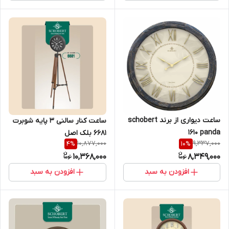
ساعت دیواری از برند schobert
ساعت کنار سالنی ۳ پایه شوبرت
1610 panda
6681 بلک اصل
10,877,000
9,337,000
4
%
10
%
10,368,000
8,349,000
افزودن به سبد
افزودن به سبد