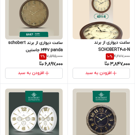
ساعت دیواری از برند
ساعت دیواری از برند schobert
SCHOBERT4011-N
6447 panda جاستین
7,595,000
4,277,000
9
%
10
%
6,897,000
3,847,000
افزودن به سبد
افزودن به سبد