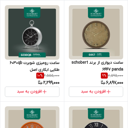
ساعت دیواری از برند schobert
ساعت رومیزی شوبرت 6030qb
6447 panda
طلایی ابکاری اصل
2,555,000
7,595,000
10
%
9
%
2,299,000
6,897,000
افزودن به سبد
افزودن به سبد