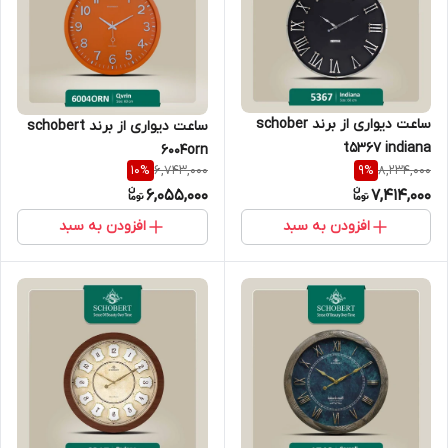
ساعت دیواری از برند schober
ساعت دیواری از برند schobert
t5367 indiana
6004orn
6,743,000
8,234,000
10
%
9
%
6,055,000
7,414,000
افزودن به سبد
افزودن به سبد