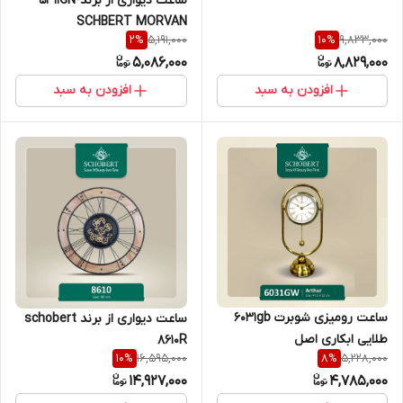
ساعت دیواری از برند5311GN-
SCHBERT MORVAN
5,191,000
9,833,000
2
%
10
%
5,086,000
8,829,000
افزودن به سبد
افزودن به سبد
ساعت رومیزی شوبرت 6031gb
ساعت دیواری از برند schobert
طلایی ابکاری اصل
8610R
16,595,000
5,228,000
10
%
8
%
14,927,000
4,785,000