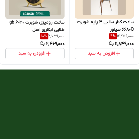
ساعت کنار سالنی ۳ پایه شوبرت
ساعت رومیزی شوبرت gb 6030
6680Q سیلور
طلایی ابکاری اصل
2,759,000
12,459,000
10
%
4
%
2,469,000
11,849,000
افزودن به سبد
افزودن به سبد