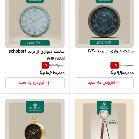
ساعت دیواری از برند 1740
ساعت دیواری از برند schobert
1792 nizal
11,399,000
11,000,000
9
%
10
%
10,260,000
9,900,000
افزودن به سبد
افزودن به سبد