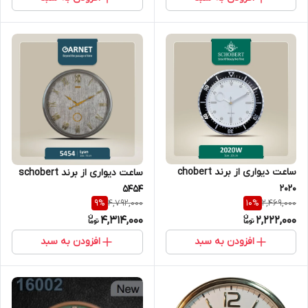
ساعت دیواری از برند chobert
ساعت دیواری از برند schobert
2020
5454
4,792,000
2,469,000
9
%
10
%
4,314,000
2,222,000
افزودن به سبد
افزودن به سبد