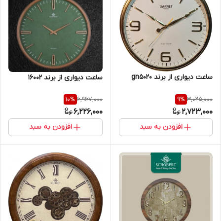
ساعت دیواری از برند gn5020
ساعت دیواری از برند 16002
6,967,000
3,025,000
10
%
9
%
6,226,000
2,723,000
افزودن به سبد
افزودن به سبد