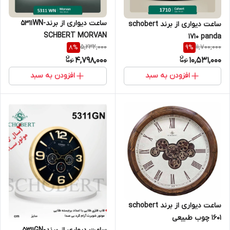
ساعت دیواری از برند5311WN-
ساعت دیواری از برند schobert
SCHBERT MORVAN
1710 panda
5,232,000
11,700,000
8
%
9
%
4,798,000
10,531,000
افزودن به سبد
افزودن به سبد
ساعت دیواری از برند schobert
1601 چوب طبیعی