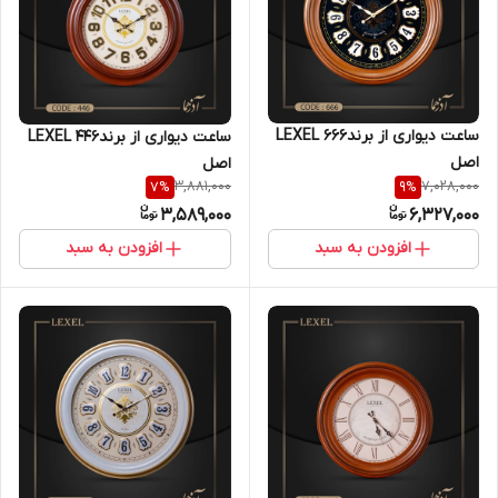
ساعت دیواری از برندLEXEL 666
ساعت دیواری از برندLEXEL 446
اصل
اصل
3,881,000
7,028,000
7
%
9
%
3,589,000
6,327,000
افزودن به سبد
افزودن به سبد