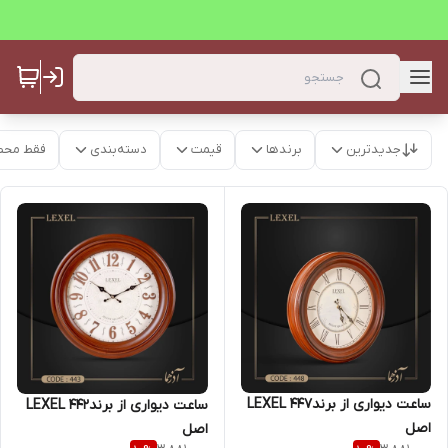
جدیدترین
برندها
قیمت
دسته‌بندی
فقط محص
ساعت دیواری از برندLEXEL 447
ساعت دیواری از برندLEXEL 442
اصل
اصل