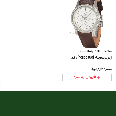
ساعت زنانه اوماکس ،
زیرمجموعه Perpetual ، کد
45SLP65I-L
18,122,000
افزودن به سبد