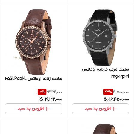
ساعت مچی مردانه اوماکس
mg03p22i
ساعت زنانه اوماکس 45SLP55I-L
23,122,000
21,500,000
17
%
23
%
19,122,000
16,450,000
افزودن به سبد
افزودن به سبد