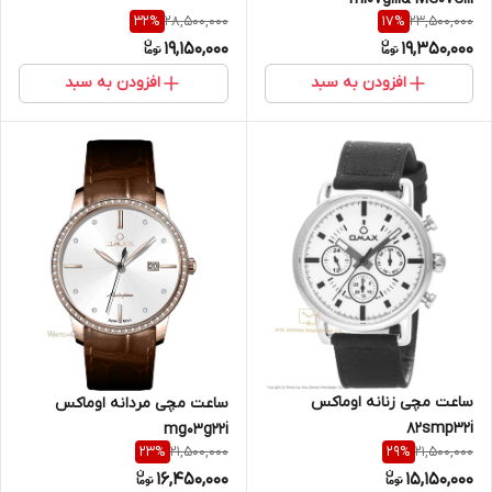
28,500,000
23,500,000
32
%
17
%
19,150,000
19,350,000
افزودن به سبد
افزودن به سبد
ساعت مچی زنانه اوماکس
ساعت مچی مردانه اوماکس
82smp32i
mg03g22i
21,500,000
21,500,000
23
%
29
%
16,450,000
15,150,000