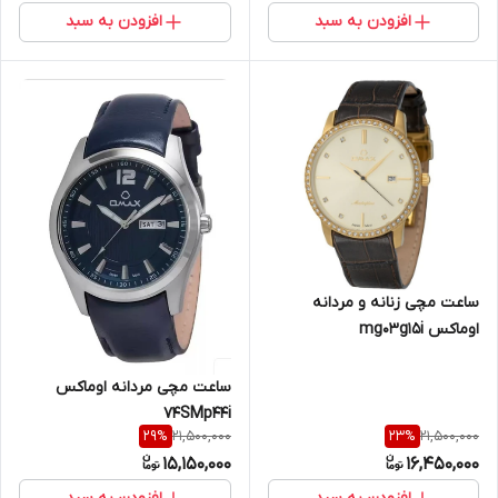
افزودن به سبد
افزودن به سبد
ساعت مچی زنانه و مردانه
اوماکس mg03g15i
ساعت مچی مردانه اوماکس
74SMp44i
21,500,000
21,500,000
29
%
23
%
15,150,000
16,450,000