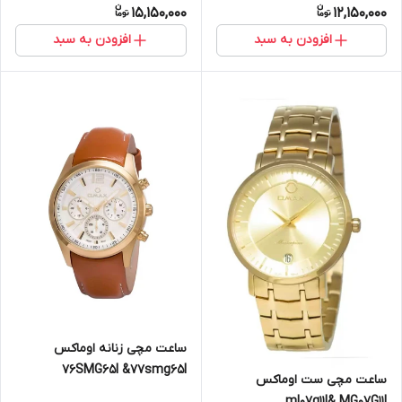
15,150,000
12,150,000
افزودن به سبد
افزودن به سبد
ساعت مچی زنانه اوماکس
76SMG65I &77smg65l
ساعت مچی ست اوماکس
ml07g11l& MG07G11I