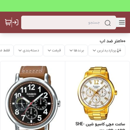
100متر ضد اب
پربازدیدترین
برندها
قیمت
دسته‌بندی
فقط م
ساعت مچی کاسیو شین SHE-