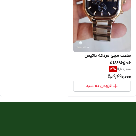
ساعت مچی مردانه داتیس
dt8986g-06
11,100,000
14
%
9,490,000
افزودن به سبد