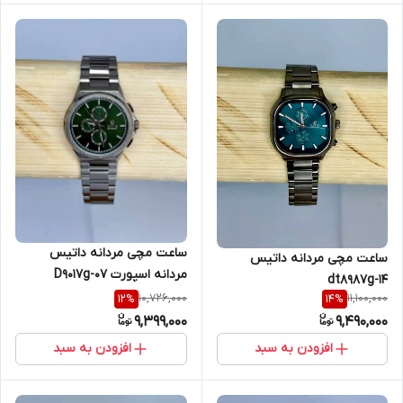
ساعت مچی مردانه داتیس
ساعت مچی مردانه داتیس
مردانه اسپورت D9017g-07
dt8987g-14
10,726,000
11,100,000
12
%
14
%
9,399,000
9,490,000
افزودن به سبد
افزودن به سبد