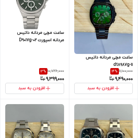
ساعت مچی مردانه داتیس
مردانه اسپورت D9017g-02
ساعت مچی مردانه داتیس
dt8987g-11
10,726,000
11,100,000
12
%
14
%
9,399,000
9,490,000
افزودن به سبد
افزودن به سبد