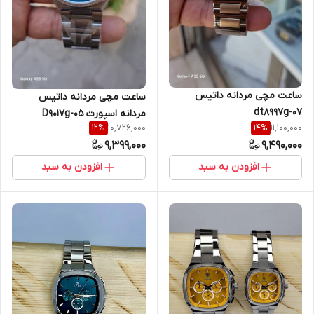
ساعت مچی مردانه داتیس
ساعت مچی مردانه داتیس
dt8997g-07
مردانه اسپورت D9017g-05
10,726,000
11,100,000
12
%
14
%
9,399,000
9,490,000
افزودن به سبد
افزودن به سبد