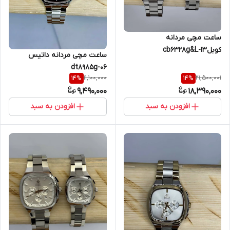
ساعت مچی مردانه
کوبلcb6328g&L-13
ساعت مچی مردانه داتیس
dt8985g-06
11,100,000
21,500,001
14
%
14
%
9,490,000
18,390,000
افزودن به سبد
افزودن به سبد