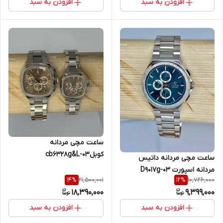
افزودن به سبد
افزودن به سبد
ساعت مچی مردانه
کوبلcb6328g&L-03
ساعت مچی مردانه داتیس
مردانه اسپورت D9017g-03
21,500,001
10,726,000
14
%
12
%
18,390,000
9,399,000
افزودن به سبد
افزودن به سبد