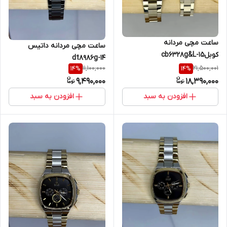
ساعت مچی مردانه
ساعت مچی مردانه داتیس
کوبلcb6328g&L-15
dt8986g-14
11,100,000
21,500,001
14
%
14
%
9,490,000
18,390,000
افزودن به سبد
افزودن به سبد