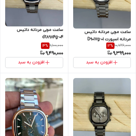
ساعت مچی مردانه داتیس
ساعت مچی مردانه داتیس
dt8984g-04
مردانه اسپورت D9017g-01
11,100,000
10,726,000
14
%
12
%
9,490,000
9,399,000
افزودن به سبد
افزودن به سبد