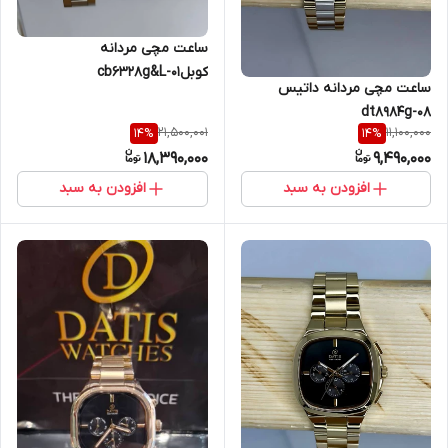
ساعت مچی مردانه
کوبلcb6328g&L-01
ساعت مچی مردانه داتیس
dt8984g-08
21,500,001
11,100,000
14
%
14
%
18,390,000
9,490,000
افزودن به سبد
افزودن به سبد