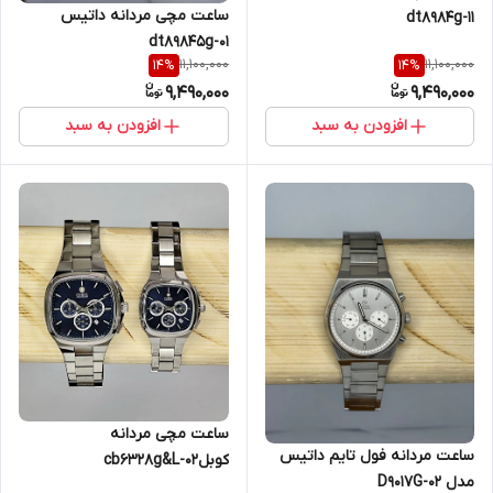
ساعت مچی مردانه داتیس
dt8984g-11
dt89845g-01
11,100,000
11,100,000
14
%
14
%
9,490,000
9,490,000
افزودن به سبد
افزودن به سبد
ساعت مچی مردانه
ساعت مردانه فول تایم داتیس
کوبلcb6328g&L-02
مدل D9017G-02