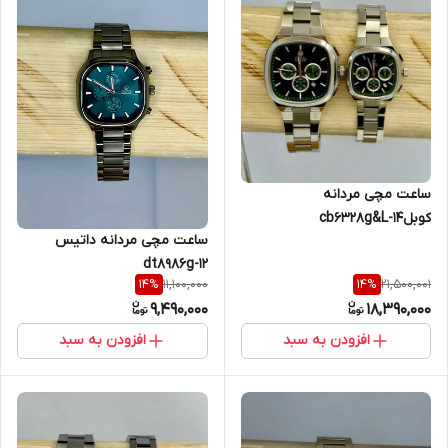
ساعت مچی مردانه
کوبلcb6328g&L-14
ساعت مچی مردانه داتیس
dt8986g-12
11,100,000
21,500,001
14
%
14
%
9,490,000
18,390,000
افزودن به سبد
افزودن به سبد