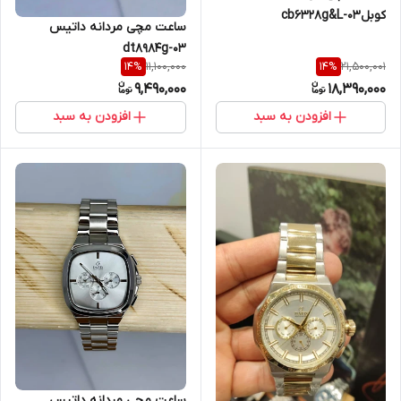
کوبلcb6328g&L-03
ساعت مچی مردانه داتیس
dt8984g-03
11,100,000
21,500,001
14
%
14
%
9,490,000
18,390,000
افزودن به سبد
افزودن به سبد
ساعت مچی مردانه داتیس