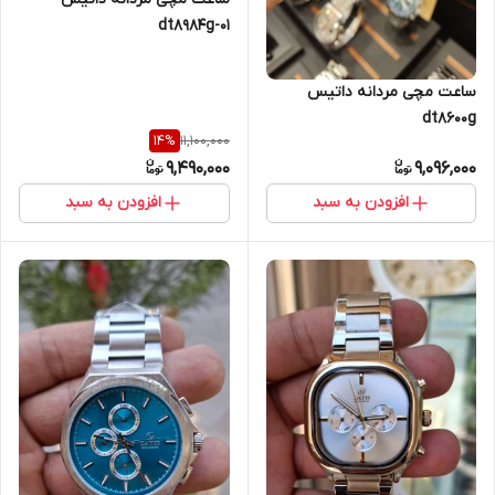
dt8984g-01
ساعت مچی مردانه داتیس
dt8600g
11,100,000
14
%
9,490,000
9,096,000
افزودن به سبد
افزودن به سبد