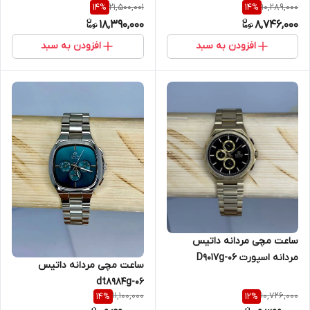
21,500,001
10,289,000
14
%
14
%
18,390,000
8,746,000
افزودن به سبد
افزودن به سبد
ساعت مچی مردانه داتیس
مردانه اسپورت D9017g-06
ساعت مچی مردانه داتیس
dt8984g-06
11,100,000
10,726,000
14
%
12
%