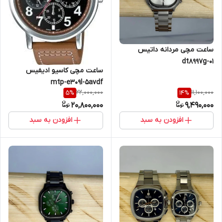
ساعت مچی مردانه داتیس
dt8997g-01
ساعت مچی کاسیو ادیفیس
mtp-e309l-5avdf
22,000,000
11,100,000
5
%
14
%
20,800,000
9,490,000
افزودن به سبد
افزودن به سبد