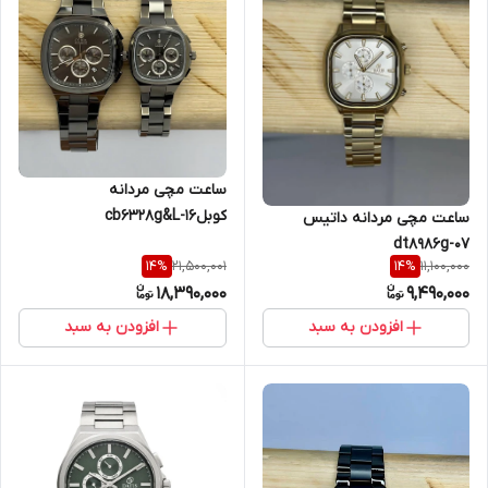
ساعت مچی مردانه
کوبلcb6328g&L-16
ساعت مچی مردانه داتیس
dt8986g-07
21,500,001
11,100,000
14
%
14
%
18,390,000
9,490,000
افزودن به سبد
افزودن به سبد