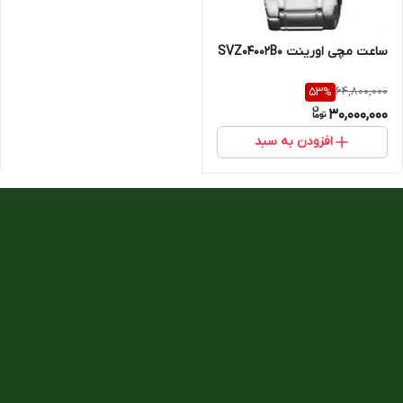
ساعت مچی اورینت SVZ04002B0
64,800,000
53
%
30,000,000
افزودن به سبد