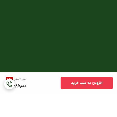
11,803,000
3
%
افزودن به سبد خرید
11,385,000