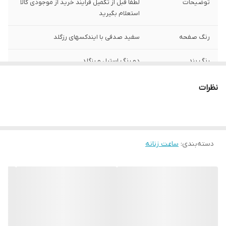
توضیحات
لطفا قبل از تکمیل فرایند خرید از موجودی کالا
استعلام بگیرید
رنگ صفحه
سفید صدفی با ایندکسهای رزگلد
رنگ بند
دو رنگ استیل و رزگلد
ارسال رایگان
دارد
نظرات
اصالت برند
فرانسه
ست زنانه و مردانه
فقط تک زنانه
دسته‌بندی
:
ساعت زنانه
رنگ قاب
استیل
فرم قاب
گرد
مقاوم در برابر اب
3atm