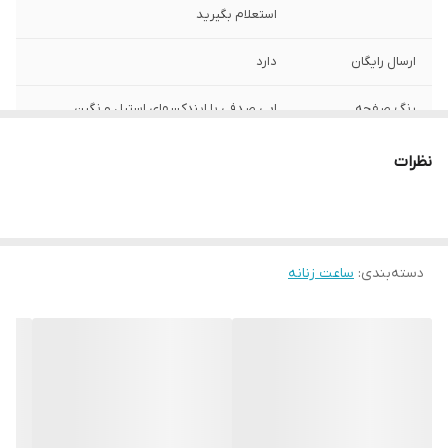
استعلام بگیرید
ارسال رایگان
دارد
رنگ صفحه
ابی صدفی با ایندکسهای استیل و نگین
اصالت برند
فرانسه
نظرات
رنگ قاب
استیل
رنگ بند
استیل
دسته‌بندی
:
ساعت زنانه
ست زنانه و مردانه
فقط تک زنانه
فرم قاب
گرد
مقاوم در برابر اب
3atm
تعداد موتور :
تک موتور