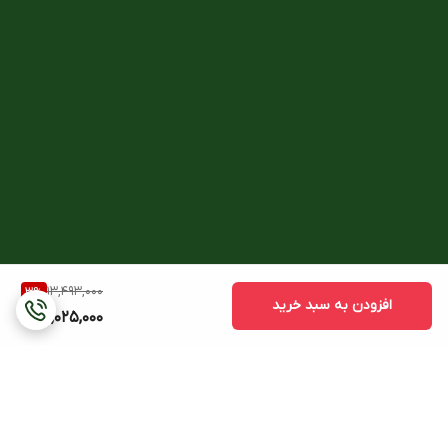
13,493,000
3
%
افزودن به سبد خرید
13,025,000