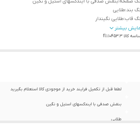
نگ صفحه
:
بنفش صدفی با ایندکسهای استیل و نگین
گ بند
:
طلایی
نگ قاب
:
طلایی نگیندار
 زنانه و مردانه
:
فقط تک زنانه
مایش بیشتر
اسه کالا
الت برند
:
فرانسه
fl.1.10453.3
سال رایگان
:
دارد
م قاب
:
گرد
اوم در برابر اب
:
3atm
داد موتور :
:
تک موتور
اسب برای :
:
خانمها
س بند :
:
استیل 316
لطفا قبل از تکمیل فرایند خرید از موجودی کالا استعلام بگیرید
ع قفل :
:
قفل فشاری یک تکه
بنفش صدفی با ایندکسهای استیل و نگین
نس شیشه :
:
معدنی
ع موتور ساعت
:
کوارتز
طلایی
رنوگراف (کورنومتر)
:
ندارد
نولوژی موتور :
:
اپسون
طلایی نگیندار