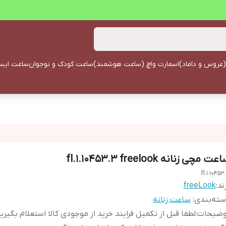
(عروس و داماد)
اسمارت واچ (ساعت هوشمند)
ساعت کودک و نوجوان
ساعت ایستا
ت مچی زنانه fl.1.10453.3 freelook
fl.1.10453
ند:
freeLook
ته‌بندی
:
ساعت زنانه
وضیحات
:
لطفا قبل از تکمیل فرایند خرید از موجودی کالا استعلام بگیری