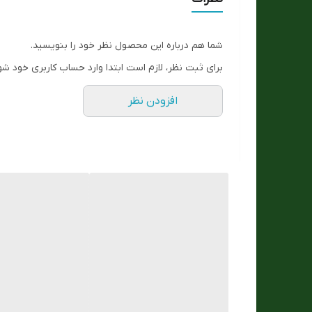
ست زنانه و مردانه
شما هم درباره این محصول نظر خود را بنویسید.
اصالت برند
برای ثبت نظر، لازم است ابتدا وارد حساب کاربری خود شو
ارسال رایگان
افزودن نظر
فرم قاب
مقاوم در برابر اب
تعداد موتور :
مناسب برای :
جنس بند :
نوع قفل :