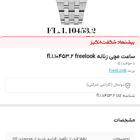
ساعت مچی زنانه fl.1.10453.2 freelook
fl.1.10453.2
برند:
freeLook
دوسال (گارانتی شرکتی)
شناسه کالا
fl.1.10453.2
مشخصات
توضیحات
لطفا قبل از تکمیل فرایند خرید از موجودی کالا