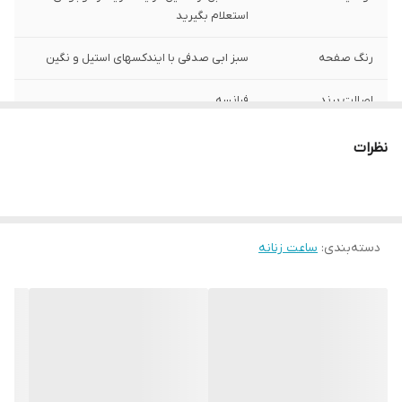
استعلام بگیرید
رنگ صفحه
سبز ابی صدفی با ایندکسهای استیل و نگین
اصالت برند
فرانسه
ارسال رایگان
دارد
نظرات
رنگ قاب
استیل نگیندار
رنگ بند
استیل
دسته‌بندی
:
ساعت زنانه
ست زنانه و مردانه
فقط تک زنانه
فرم قاب
گرد
مقاوم در برابر اب
3atm
تعداد موتور :
تک موتور