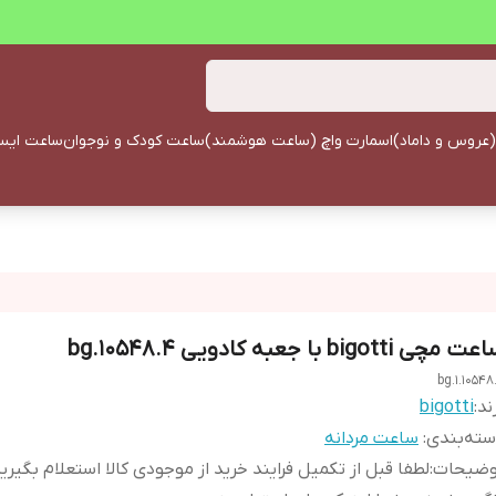
(عروس و داماد)
اسمارت واچ (ساعت هوشمند)
ساعت کودک و نوجوان
ساعت ایستا
 مچی bigotti با جعبه کادویی bg.10548.4
bg.1.10548
ند:
bigotti
ته‌بندی
:
ساعت مردانه
وضیحات
:
لطفا قبل از تکمیل فرایند خرید از موجودی کالا استعلام بگیری