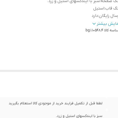
نگ صفحه
:
سبز با ایندکسهای استیل و زرد.
نگ قاب
:
استیل
سال رایگان
:
دارد
گ بند
:
استیل
مایش بیشتر
اسه کالا
الت برند
:
ایتالیا
bg.1.10548.4
ع قفل :
:
قفل فشاری یک تکه
 زنانه و مردانه
:
ندارد
س بند :
:
استیل 316
نس شیشه :
:
معدنی
اوم در برابر اب
:
5atm
داد موتور :
:
3موتور فول دیت
ع موتور ساعت
:
کوارتز
اسب برای :
:
اقایان
م قاب
:
گرد
لطفا قبل از تکمیل فرایند خرید از موجودی کالا استعلام بگیرید
رنوگراف (کورنومتر)
:
ندارد
نولوژی موتور :
:
اپسون
سبز با ایندکسهای استیل و زرد.