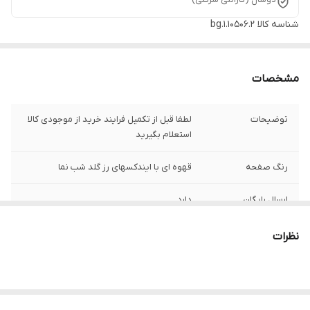
شناسه کالا
bg.1.10506.2
مشخصات
توضیحات
لطفا قبل از تکمیل فرایند خرید از موجودی کالا
استعلام بگیرید
رنگ صفحه
قهوه ای با ایندکسهای رز گلد شب نما
ارسال رایگان
دارد
رنگ بند
استیل
نظرات
اصالت برند
ایتالیا
رنگ قاب
استیل