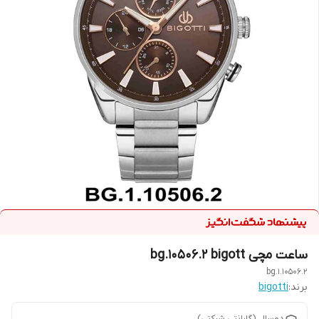
ساعت مچی bg.10506.2 bigott
bg.1.10506.2
برند:
bigotti
دوسال (گارانتی شرکتی)