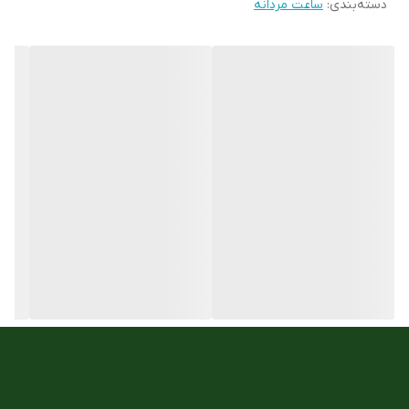
دسته‌بندی
:
ساعت مردانه
نوع قفل :
قفل فشاری یک تکه
ست زنانه و مردانه
ندارد
جنس بند :
استیل 316
جنس شیشه :
معدنی
مقاوم در برابر اب
5atm
تعداد موتور :
3موتور فول دیت
نوع موتور ساعت
کوارتز
مناسب برای :
اقایان
فرم قاب
گرد