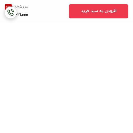
11,875,000
2
%
افزودن به سبد خرید
11,621,000
برگشت به بالا
هزینه ی ارسال (بجز
پشتیبانی ۲۴ ساعته
ساعتهای دیواری و ایستاده