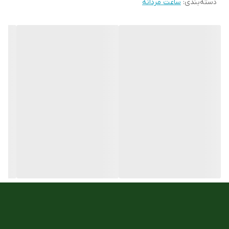
دسته‌بندی
:
ساعت مردانه
نوع قفل :
سگکی کمری
ست زنانه و مردانه
ندارد
جنس شیشه :
معدنی
جنس بند :
استیل 316
جنس بند
چرمی
مقاوم در برابر اب
5atm
تعداد موتور :
3موتور فول دیت
نوع موتور ساعت
کوارتز
مناسب برای :
اقایان