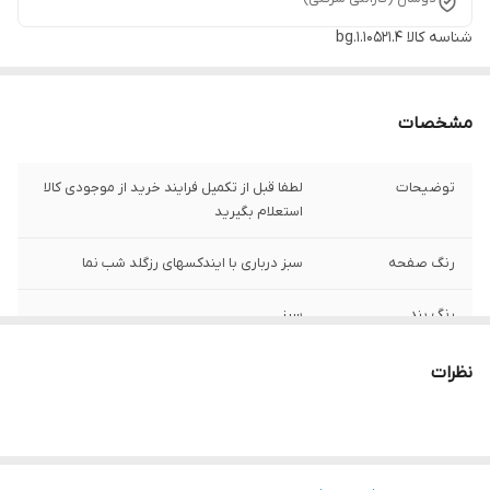
شناسه کالا
bg.1.10521.4
مشخصات
توضیحات
لطفا قبل از تکمیل فرایند خرید از موجودی کالا
استعلام بگیرید
رنگ صفحه
سبز درباری با ایندکسهای رزگلد شب نما
رنگ بند
سبز
ارسال رایگان
دارد
نظرات
رنگ قاب
ترکیب استیل و تیتانیوم
اصالت برند
ایتالیا