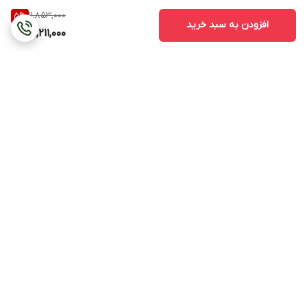
11,853,000
5
%
افزودن به سبد خرید
11,211,000
برگشت به بالا
هزینه ی ارسال (بجز
پشتیبانی ۲۴ ساعته
ساعتهای دیواری و ایستاده