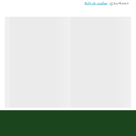
دسته‌بندی
:
ساعت مردانه
رنگ قاب
استیل
جنس شیشه :
معدنی
ست زنانه و مردانه
ندارد
جنس بند
چرمی
جنس بند :
استیل 316
مقاوم در برابر اب
5atm
تعداد موتور :
3موتور فول دیت
نوع موتور ساعت
کوارتز
مناسب برای :
اقایان