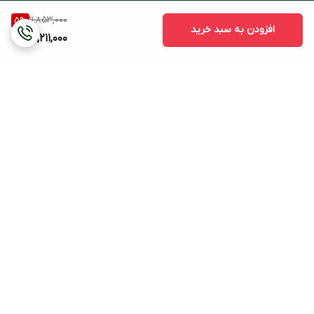
11,853,000
5
%
افزودن به سبد خرید
11,211,000
برگشت به بالا
هزینه ی ارسال (بجز
پشتیبانی ۲۴ ساعته
ساعتهای دیواری و ایستاده