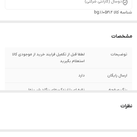
دوسال (گارانتی شرکتی)
شناسه کالا
bg.1.10521.2
مشخصات
توضیحات
لطفا قبل از تکمیل فرایند خرید از موجودی کالا
استعلام بگیرید
ارسال رایگان
دارد
رنگ صفحه
نقره ای با ایندکسهای رزگلد شب نما
رنگ بند
قهوه ای شکلاتی
نظرات
اصالت برند
ایتالیا
نوع قفل :
سگکی کمری