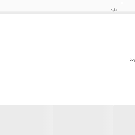
نولوژی موتور :
:
اپسون
دارد
ایتالیا
استیل 316
استیل
ید.
استیل
معدنی
ندارد
5atm
3موتور فول دیت