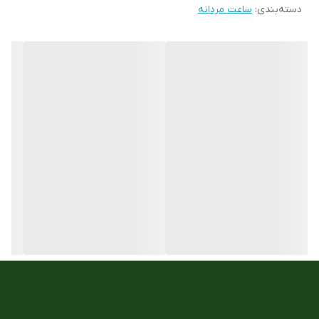
دسته‌بندی
:
ساعت مردانه
تعداد موتور :
تک موتور تک تقویم
رنگ قاب
استیل
ست زنانه و مردانه
ندارد
جنس شیشه :
معدنی
مقاوم در برابر اب
5atm
جنس بند
فلزی استیل ضد زنگ
نوع قفل :
پروانه ای فشاری کلیپسی
نوع موتور ساعت
کوارتز
مناسب برای :
اقایان