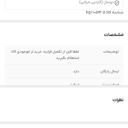
دوسال (گارانتی شرکتی)
شناسه کالا
bg.1.10592-5
مشخصات
توضیحات
لطفا قبل از تکمیل فرایند خرید از موجودی کالا
استعلام بگیرید
ارسال رایگان
دارد
اصالت برند
ایتالیا
رنگ صفحه
ترکیب نقره ای ایندکسهای طلایی شب نما
نظرات
رنگ بند
دو رنگ استیل طلایی
جنس بند :
استیل 316