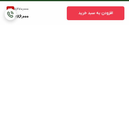
11,270,000
5
%
افزودن به سبد خرید
10,686,000
برگشت به بالا
هزینه ی ارسال (بجز
پشتیبانی ۲۴ ساعته
ساعتهای دیواری و ایستاده