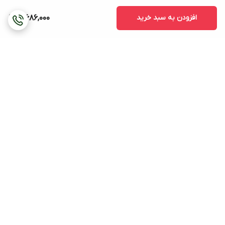
افزودن به سبد خرید
10,686,000
برگشت به بالا
هزینه ی ارسال (بجز
پشتیبانی ۲۴ ساعته
ساعتهای دیواری و ایستاده