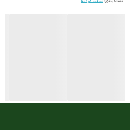
دسته‌بندی
:
ساعت مردانه
رنگ بند
استیل
رنگ قاب
استیل
ست زنانه و مردانه
ندارد
جنس شیشه :
معدنی
مقاوم در برابر اب
5atm
جنس بند
فلزی استیل ضد زنگ
نوع قفل :
پروانه ای فشاری کلیپسی
نوع موتور ساعت
کوارتز
مناسب برای :
اقایان