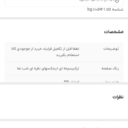
شناسه کالا
bg.1.10592-1
مشخصات
توضیحات
لطفا قبل از تکمیل فرایند خرید از موجودی کالا
استعلام بگیرید
رنگ صفحه
ترکیبسرمه ای ایندکسهای نقره ای شب نما
جنس بند :
استیل 316
اصالت برند
ایتالیا
نظرات
ارسال رایگان
دارد
تعداد موتور :
تک موتور تک تقویم