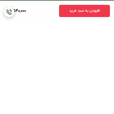
افزودن به سبد خرید
12,540,000
برگشت به بالا
هزینه ی ارسال (بجز
پشتیبانی ۲۴ ساعته
ساعتهای دیواری و ایستاده