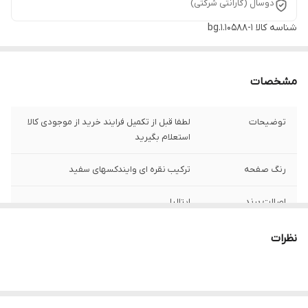
دوسال (گارانتی شرکتی)
شناسه کالا
bg.1.10588-1
مشخصات
توضیحات
لطفا قبل از تکمیل فرایند خرید از موجودی کالا
استعلام بگیرید
رنگ صفحه
ترکیب نقره ای وایندکسهای سفید
اصالت برند
ایتالیا
ارسال رایگان
دارد
نظرات
جنس بند :
استیل 316
رنگ قاب
استیل