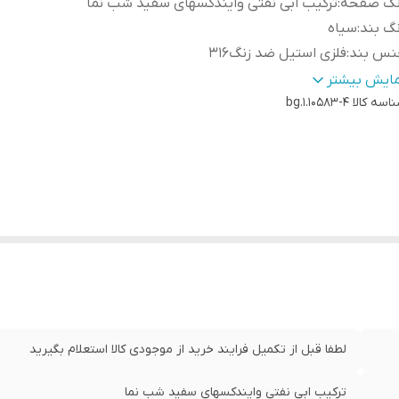
نگ صفحه
:
ترکیب ابی نفتی وایندکسهای سفید شب نما
گ بند
:
سیاه
نس بند
:
فلزی استیل ضد زنگ316
نگ قاب
:
سیاه
مایش بیشتر
اسه کالا
سال رایگان
:
دارد
bg.1.10583-4
الت برند
:
ایتالیا
 زنانه و مردانه
:
ندارد
نس شیشه :
:
معدنی
اوم در برابر اب
:
5atm
داد موتور :
:
3موتور فول دیت
ع قفل :
:
پروانه ای فشاری کلیپسی
ع موتور ساعت
:
کوارتز
اسب برای :
:
اقایان
م قاب
:
گرد
لطفا قبل از تکمیل فرایند خرید از موجودی کالا استعلام بگیرید
رنوگراف (کورنومتر)
:
ندارد
نولوژی موتور :
:
اپسون
ترکیب ابی نفتی وایندکسهای سفید شب نما