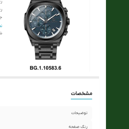
ر
رن
ج
ر
ن
شن
ار
اص
ست
ج
مق
تع
نو
نو
مشخصات
من
فر
توضیحات
کو
تک
رنگ صفحه