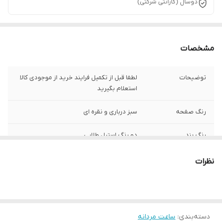
دوسال (گارانتی شرکتی)
مشخصات
توضیحات
لطفا قبل از تکمیل فرایند خرید از موجودی کالا
استعلام بگیرید
رنگ صفحه
سبز درباری و نقره ای
رنگ بند
دو رنگ استیل طلایی
جنس شیشه :
معدنی
نظرات
رنگ قاب
استیل
ست زنانه و مردانه
ندارد
دسته‌بندی
:
ساعت مردانه