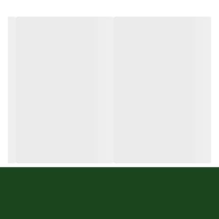
جنس بند :
استیل 316
ارسال رایگان
دارد
اصالت برند
ایتالیا
تعداد موتور :
3موتور فول دیت
مقاوم در برابر اب
5atm
نوع قفل :
پروانه ای فشاری کلیپسی
نوع موتور ساعت
کوارتز
مناسب برای :
اقایان
فرم قاب
گرد
کورنوگراف
ندارد