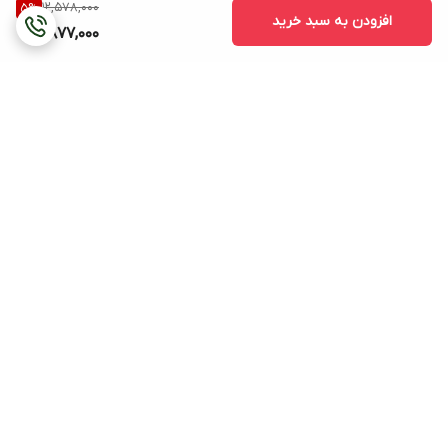
12,578,000
5
%
افزودن به سبد خرید
11,877,000
برگشت به بالا
هزینه ی ارسال (بجز
پشتیبانی ۲۴ ساعته
ساعتهای دیواری و ایستاده
و خرید زیر دو میلیون