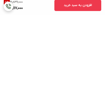
12,839,000
5
%
افزودن به سبد خرید
12,117,000
برگشت به بالا
هزینه ی ارسال (بجز
پشتیبانی ۲۴ ساعته
ساعتهای دیواری و ایستاده
و خرید زیر دو میلیون