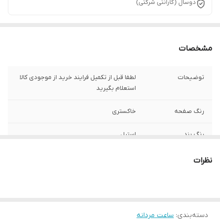
دوسال (گارانتی شرکتی)
مشخصات
توضیحات
لطفا قبل از تکمیل فرایند خرید از موجودی کالا
استعلام بگیرید
رنگ صفحه
خاکستری
رنگ بند
استیل
رنگ قاب
استیل
نظرات
ست زنانه و مردانه
ندارد
جنس بند :
استیل 316
دسته‌بندی
:
ساعت مردانه