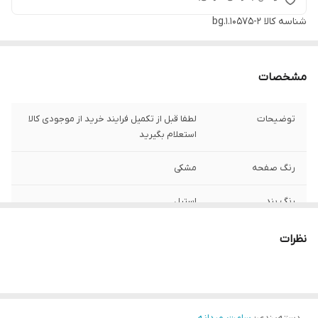
شناسه کالا
bg.1.10575-2
مشخصات
توضیحات
لطفا قبل از تکمیل فرایند خرید از موجودی کالا
استعلام بگیرید
رنگ صفحه
مشکی
رنگ بند
استیل
رنگ قاب
استیل
نظرات
ست زنانه و مردانه
ندارد
جنس بند :
استیل 316