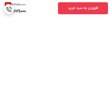
14,358,000
3
%
افزودن به سبد خرید
13,789,000
برگشت به بالا
هزینه ی ارسال (بجز
پشتیبانی ۲۴ ساعته
ساعتهای دیواری و ایستاده