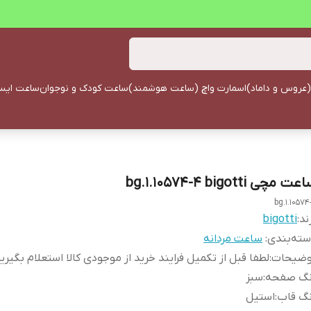
(عروس و داماد)
اسمارت واچ (ساعت هوشمند)
ساعت کودک و نوجوان
ساعت ایستا
ت مچی bg.1.10574-4 bigotti
bg.1.10574
ند:
bigotti
ته‌بندی
:
ساعت مردانه
وضیحات
:
لطفا قبل از تکمیل فرایند خرید از موجودی کالا استعلام بگیری
نگ صفحه
:
سبز
نگ قاب
:
استیل