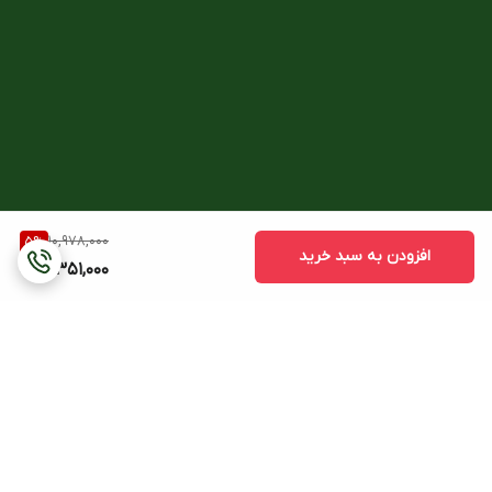
10,978,000
5
%
افزودن به سبد خرید
10,351,000