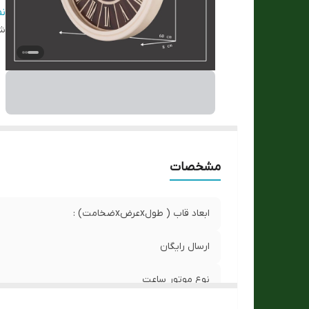
ج
ن
شن
ج
س
تع
مشخصات
ابعاد قاب ( طولxعرضxضخامت) :
ارسال رایگان
نوع موتور ساعت