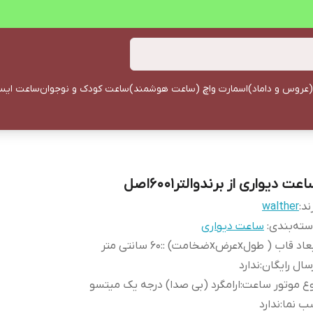
(عروس و داماد)
اسمارت واچ (ساعت هوشمند)
ساعت کودک و نوجوان
ساعت ایستا
عت دیواری از برندوالتر6001اصل
ند:
walther
ته‌بندی
:
ساعت دیواری
اد قاب ( طولxعرضxضخامت) :
:
60 سانتی متر
سال رایگان
:
ندارد
ع موتور ساعت
:
ارامگرد (بی صدا) درجه یک میتسو
ب نما
:
ندارد