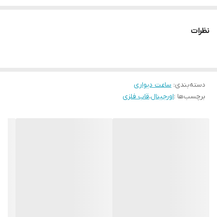
ساخت
ایران
رنگبندی٫نوکمدادی ٫طوسی٫سبز
نظرات
رنگ بدنه
طلایی
دسته‌بندی
:
ساعت دیواری
برچسب‌ها :
اورجینال
،
قاب فلزی