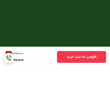
6,215,000
9
%
افزودن به سبد خرید
5,600,000
برگشت به بالا