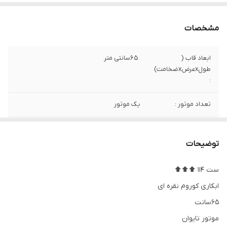
مشخصات
ابعاد قاب (
65سانتی متر
طولxعرضxضخامت)
:
تعداد موتور :
یک موتور
ارسال رایگان
ندارد
توضیحات
نوع موتور ساعت
ارامگرد (بی صدا) درجه یک تایوان
ست 114 ⬆️⬆️⬆️
جنس قاب و بدنه
استیل
ابکاری کوروم نقره ای
جنس صفحه
پتینه با نمایشگرهای برجسته pvc
65سانت
موتور تایوان
شب نما
ندارد