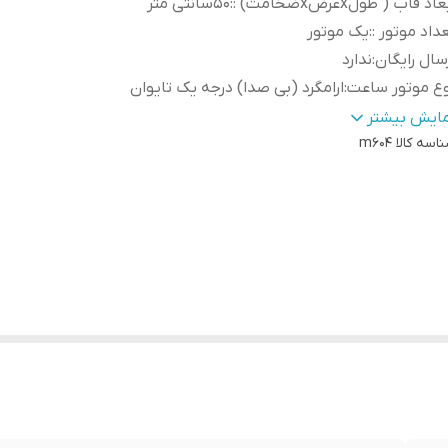
اد قاب ( طولxعرضxضخامت) :
:
50سانتی متر
داد موتور :
:
یک موتور
سال رایگان
:
ندارد
ع موتور ساعت
:
ارامگرد (بی صدا) درجه یک تایوان
نس قاب و بدنه
:
استیل
مایش بیشتر
اسه کالا
نس صفحه
:
m604
پتینه با نمایشگرهای برجسته pvc
ب نما
:
ندارد
اخت
:
ایران
گ بدنه
:
طلایی