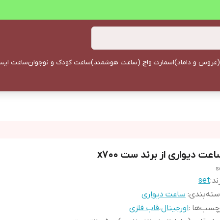
(عروس و داماد)
اسمارت واچ (ساعت هوشمند)
ساعت کودک و نوجوان
ساعت ایستا
اعت دیواری از برند ست x700
s
ند:
set
ته‌بندی
:
ساعت دیواری
چسب‌ها :
اورجینال
،
قاب فلزی