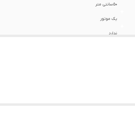
50سانتی متر
یک موتور
ندارد
ارامگرد (بی صدا) درجه یک تایوان
استیل
پتینه با نمایشگرهای برجسته pvc
ندارد
ایران
طلایی