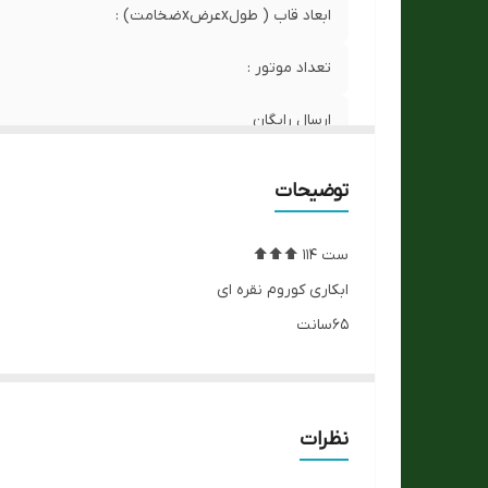
ابعاد قاب ( طولxعرضxضخامت) :
تعداد موتور :
ارسال رایگان
نوع موتور ساعت
توضیحات
جنس قاب و بدنه
ست 114 ⬆️⬆️⬆️
جنس صفحه
ابکاری کوروم نقره ای
65سانت
شب نما
موتور تایوان
ساخت
رنگبندی٫نوکمدادی ٫طوسی٫سبز
رنگ بدنه
نظرات