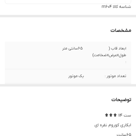
شناسه کالا
m604
مشخصات
ابعاد قاب (
65سانتی متر
طولxعرضxضخامت)
:
تعداد موتور :
یک موتور
ارسال رایگان
ندارد
توضیحات
نوع موتور ساعت
ارامگرد (بی صدا) درجه یک تایوان
ست 114 ⬆️⬆️⬆️
جنس قاب و بدنه
استیل
ابکاری کوروم نقره ای
جنس صفحه
پتینه با نمایشگرهای برجسته pvc
65سانت