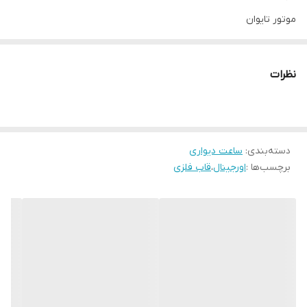
موتور تایوان
شب نما
ندارد
ساخت
ایران
رنگبندی٫نوکمدادی ٫طوسی٫سبز
نظرات
رنگ بدنه
طلایی
دسته‌بندی
:
ساعت دیواری
برچسب‌ها :
اورجینال
،
قاب فلزی