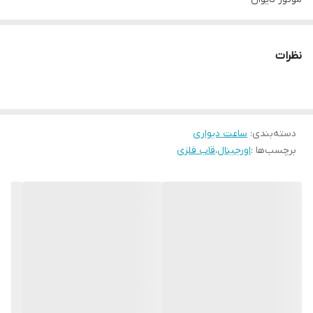
شب نما
ندارد
ساخت
ایران
رنگبندی٫نوکمدادی ٫طوسی٫سبز
نظرات
رنگ بدنه
طلایی
دسته‌بندی
:
ساعت دیواری
برچسب‌ها :
اورجینال
،
قاب فلزی