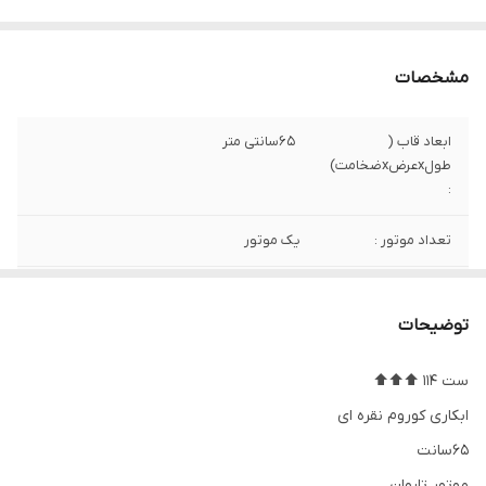
مشخصات
ابعاد قاب (
65سانتی متر
طولxعرضxضخامت)
:
تعداد موتور :
یک موتور
ارسال رایگان
ندارد
توضیحات
نوع موتور ساعت
ارامگرد (بی صدا) درجه یک تایوان
ست 114 ⬆️⬆️⬆️
جنس قاب و بدنه
استیل
ابکاری کوروم نقره ای
جنس صفحه
پتینه با نمایشگرهای برجسته pvc
65سانت
موتور تایوان