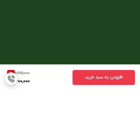
6,215,000
9
%
افزودن به سبد خرید
5,600,000