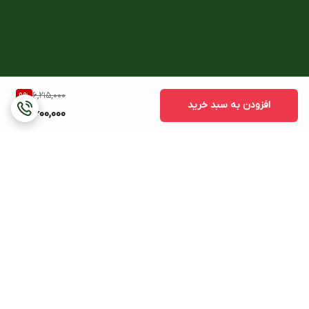
6,215,000
9
%
افزودن به سبد خرید
5,600,000
برگشت به بالا