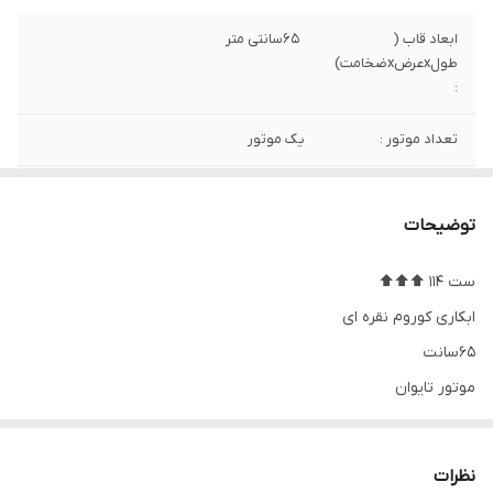
ابعاد قاب (
65سانتی متر
طولxعرضxضخامت)
:
تعداد موتور :
یک موتور
ارسال رایگان
ندارد
توضیحات
نوع موتور ساعت
ارامگرد (بی صدا) درجه یک تایوان
ست 114 ⬆️⬆️⬆️
جنس قاب و بدنه
استیل
ابکاری کوروم نقره ای
جنس صفحه
پتینه با نمایشگرهای برجسته pvc
65سانت
موتور تایوان
شب نما
ندارد
ساخت
ایران
رنگبندی٫نوکمدادی ٫طوسی٫سبز
نظرات