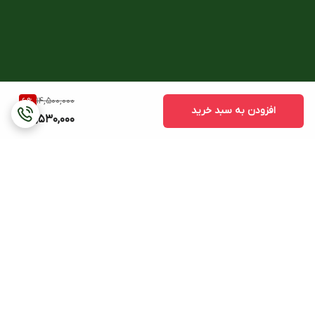
خاموش می‌شود.
دقت ساعتدقت: ±15 ثانیه در ماه (بدون قابلیت اتصال به موبایل)
سایر
توضیحات بیشترقابلیت اتصال به اپلیکیشن:
تنظیم خودکار زمان
14,500,000
6
%
افزودن به سبد خرید
13,530,000
تنظیم آسان ساعت
انتقال داده‌های کرنومتر
تلفن‌یاب
پشتیبانی از تقریباً 300 شهر جهان
برگشت به بالا