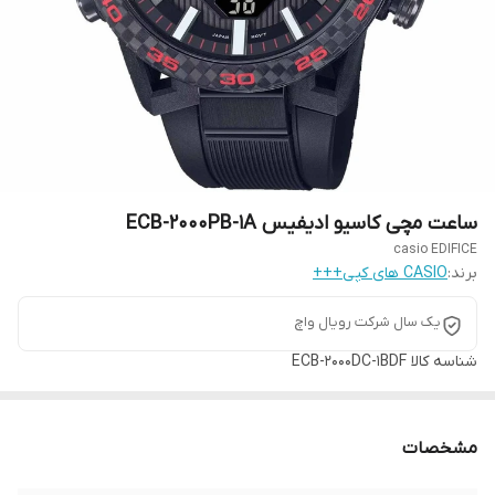
ساعت مچی کاسیو ادیفیس ECB-2000PB-1A
casio EDIFICE
برند:
CASIO های کپی+++
یک سال شرکت رویال واچ
شناسه کالا
ECB-2000DC-1BDF
مشخصات